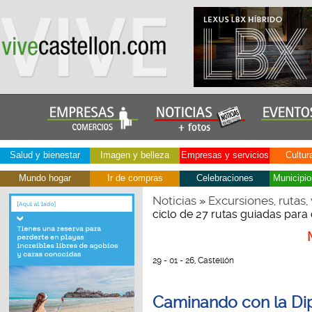
Salud y bienestar
Imagen y belleza
Empresas y servicios
Cultur
Mundo hogar
Ir de compras
Celebraciones
Municipio
Noticias
Excursiones, rutas, 
»
ciclo de 27 rutas guiadas para 
29 - 01 - 26, Castellón
Caminando con la Dip