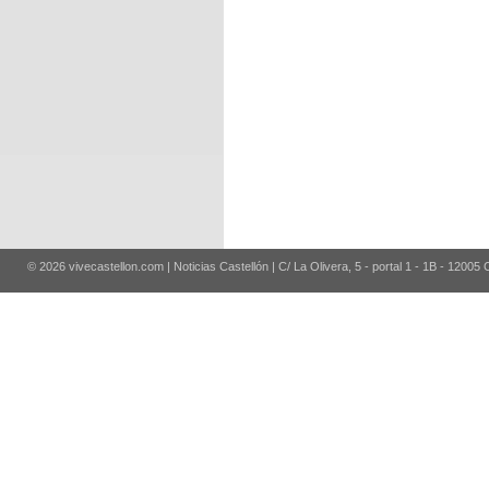
© 2026 vivecastellon.com | Noticias Castellón | C/ La Olivera, 5 - portal 1 - 1B - 12005 