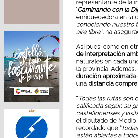
representante de la in
‘
Caminando con la Di
enriquecedora en la q
conociendo nuestro te
aire libre”
, ha asegura
Así pues, como en otr
de interpretación am
naturales en cada uno
la provincia. Además,
duración aproximada d
una
distancia compren
“
Todas las rutas son c
calificada según su g
castellonenses y visi
el diputado de Medio 
recordado que “
todas
están abiertas a todo