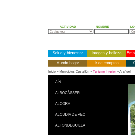
ACTIVIDAD
NOMBRE
LO
Salud y bienestar
Imagen y belleza
Empr
Mundo hogar
Ir de compras
C
Inicio
» Municipios Castellón »
Turismo Interior
» Arañuel
AÍN
ALBOCÀSSER
ALCORA
ALCUDIA DE VEO
ALFONDEGUILLA