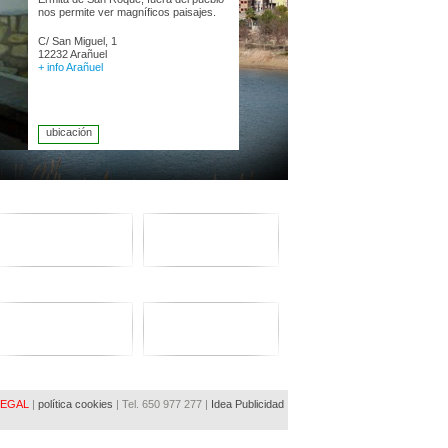
nos permite ver magníficos paisajes.
C/ San Miguel, 1
12232 Arañuel
+ info Arañuel
ubicación
LEGAL
|
política cookies
| Tel. 650 977 277 |
Idea Publicidad