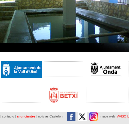
|
contacto
|
anunciantes
|
noticias Castellón
mapa web
|
AVISO 