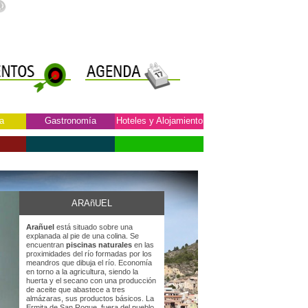
a
Gastronomía
Hoteles y Alojamiento
ARAñUEL
Arañuel
está situado sobre una
explanada al pie de una colina. Se
encuentran
piscinas naturales
en las
proximidades del río formadas por los
meandros que dibuja el río. Economía
en torno a la agricultura, siendo la
huerta y el secano con una producción
de aceite que abastece a tres
almázaras, sus productos básicos. La
Ermita de San Roque, fuera del pueblo