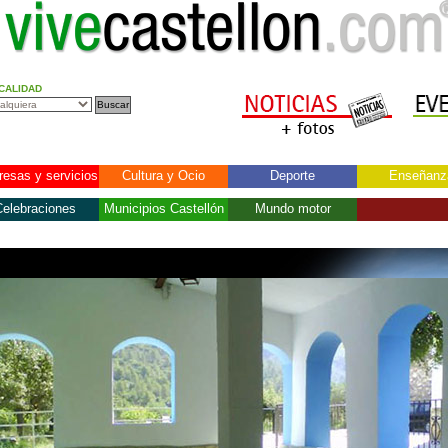
CALIDAD
esas y servicios
Cultura y Ocio
Deporte
Enseñanz
elebraciones
Municipios Castellón
Mundo motor