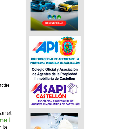
rcía
Manel
me I
 la