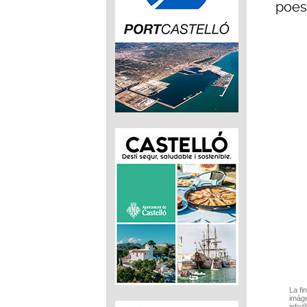
poes
La fi
imáge
info