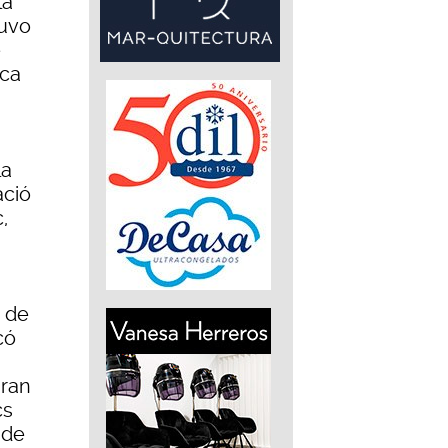
la
tuvo
e
ica
la
ació
,
s de
có
uran
cs
 de