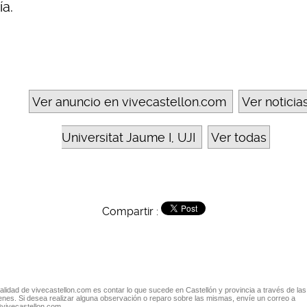
ía.
Ver anuncio en vivecastellon.com
Ver noticia
Universitat Jaume I, UJI
Ver todas
Compartir :
nalidad de vivecastellon.com es contar lo que sucede en Castellón y provincia a través de las
nes. Si desea realizar alguna observación o reparo sobre las mismas, envíe un correo a
@vivecastellon.com