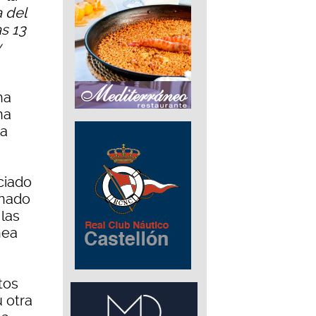
 del
as 13
y
ha
na
na
nciado
inado
 las
nea
tos
 otra