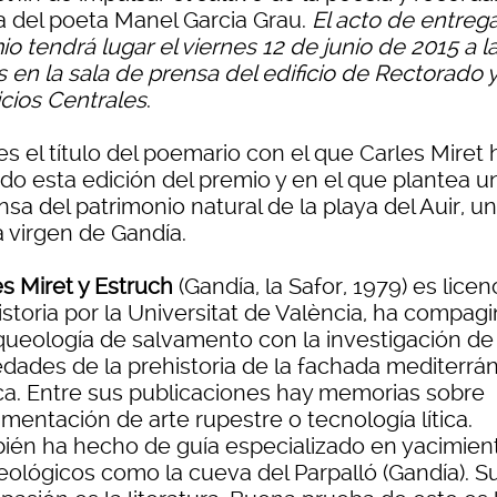
ra del poeta Manel Garcia Grau.
El acto de entrega
o tendrá lugar el viernes 12 de junio de 2015 a l
 en la sala de prensa del edificio de Rectorado 
icios Centrales
.
es el título del poemario con el que Carles Miret 
do esta edición del premio y en el que plantea u
sa del patrimonio natural de la playa del Auir, u
a virgen de Gandía.
es Miret y Estruch
(Gandía, la Safor, 1979) es lice
istoria por la Universitat de València, ha compag
rqueología de salvamento con la investigación de
edades de la prehistoria de la fachada mediterrá
ica. Entre sus publicaciones hay memorias sobre
mentación de arte rupestre o tecnología lítica.
ién ha hecho de guía especializado en yacimien
eológicos como la cueva del Parpalló (Gandía). Su