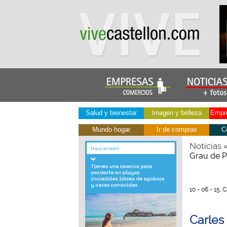
Salud y bienestar
Imagen y belleza
Empre
Mundo hogar
Ir de compras
C
Noticias
Grau de P
10 - 06 - 15, 
Carles