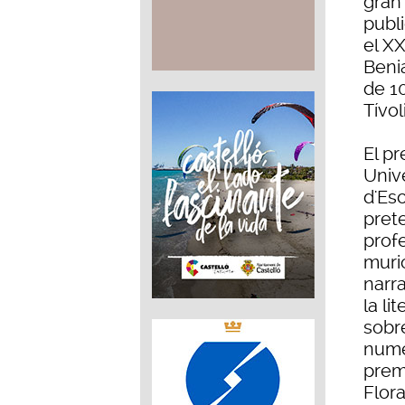
gran 
publ
el X
Benia
de 1
Tívoli
El p
Unive
d'Esc
prete
profe
muri
narra
la li
sobr
nume
prem
Flora