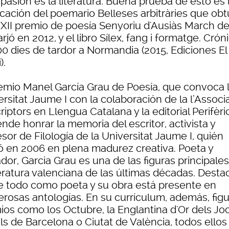
pasión es la literatura. Buena prueba de esto es 
icación del poemario Belleses arbitràries que ob
XXII premio de poesía Senyoriu d'Ausiàs March d
rjó en 2012, y el libro Sílex, fang i formatge. Crón
00 dies de tardor a Normandia (2015, Ediciones El
).
remio Manel García Grau de Poesía, que convoca 
rsitat Jaume I con la colaboración de la l’Associ
riptors en Llengua Catalana y la editorial Perifèric
nde honrar la memoria del escritor, activista y
sor de Filología de la Universitat Jaume I, quién
ó en 2006 en plena madurez creativa. Poeta y
dor, Garcia Grau es una de las figuras principale
teratura valenciana de las últimas décadas. Desta
e todo como poeta y su obra está presente en
rosas antologías. En su currículum, además, fig
ios como los Octubre, la Englantina d'Or dels Jo
ls de Barcelona o Ciutat de València, todos ellos