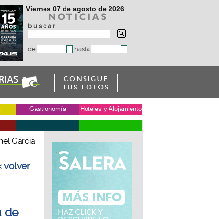
Viernes 07 de agosto de 2026
b u s c a r
de
hasta
a
Gastronomía
Hoteles y Alojamiento
nel García
« volver
u de