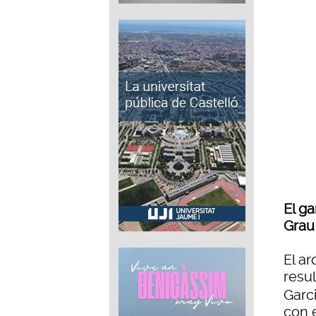
El g
Grau
El a
resu
Garc
con e