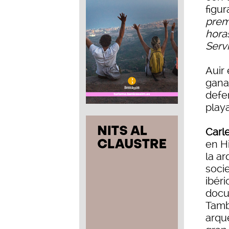
figu
premi
horas
Serv
Auir 
gana
defen
play
Carl
en H
la a
soci
ibér
docu
Tamb
arqu