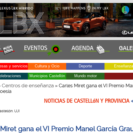
sas y servicios
Cultura y Ocio
Deporte
Enseñanz
elebraciones
Municipios Castellón
Mundo motor
Centros de enseñanza
»
» Carles Miret gana el VI Premio Ma
oesía
NOTICIAS DE CASTELLóN Y PROVINCIA
Castellón. UJI
 Miret gana el VI Premio Manel García Gra