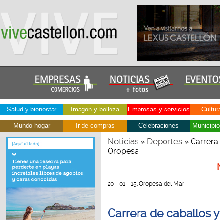
Salud y bienestar
Imagen y belleza
Empresas y servicios
Cultur
Mundo hogar
Ir de compras
Celebraciones
Municipio
Noticias
Deportes
»
» Carrera 
Oropesa
20 - 01 - 15, Oropesa del Mar
Carrera de caballos y