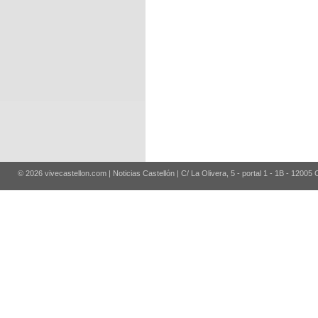
© 2026 vivecastellon.com | Noticias Castellón | C/ La Olivera, 5 - portal 1 - 1B - 12005 