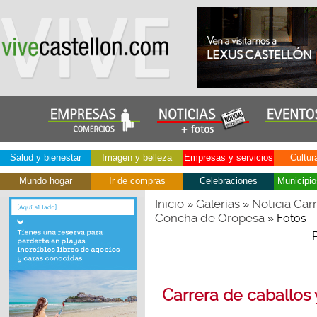
Salud y bienestar
Imagen y belleza
Empresas y servicios
Cultur
Mundo hogar
Ir de compras
Celebraciones
Municipio
Inicio
Galerías
Noticia Carr
»
»
Concha de Oropesa
» Fotos
Carrera de caballos 