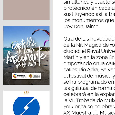
simultánea y el acto
pirotécnico en cada 
sustituyendo así la t
los monumentos que c
Rey Don Jaime.
Otra de las novedades
de la Nit Màgica de f
ciudad; el Raval Univer
Martín y en la zona fi
empezando en la call
calles Río Adra, Salva
el festival de música
se ha programado en 
las gaiatas, de forma 
celebrará en la expla
la VII Trobada de Mui
Folklòrica se celebra
XX Muestra de Música 