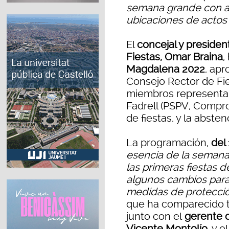
semana grande con al
ubicaciones de actos
El
concejal y presiden
Fiestas, Omar Braina
,
Magdalena 2022
, ap
Consejo Rector de Fie
miembros representan
Fadrell (PSPV, Compr
de fiestas, y la abste
La programación,
del
esencia de la semana
las primeras fiestas 
algunos cambios para
medidas de protecció
que ha comparecido t
junto con el
gerente d
Vicente Montolío
, y e