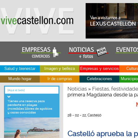
Salud y bienestar
Imagen y belleza
Empresas y servicios
Cultur
Mundo hogar
Ir de compras
Celebraciones
Municipio
Noticias
Fiestas, festividad
»
primera Magdalena desde la 
28 - 02 - 22, Castelló
Castelló aprueba la 