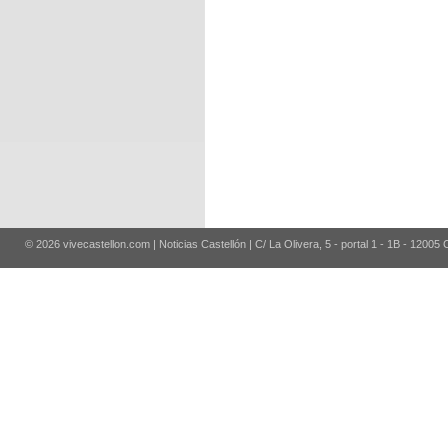
© 2026 vivecastellon.com | Noticias Castellón | C/ La Olivera, 5 - portal 1 - 1B - 12005 