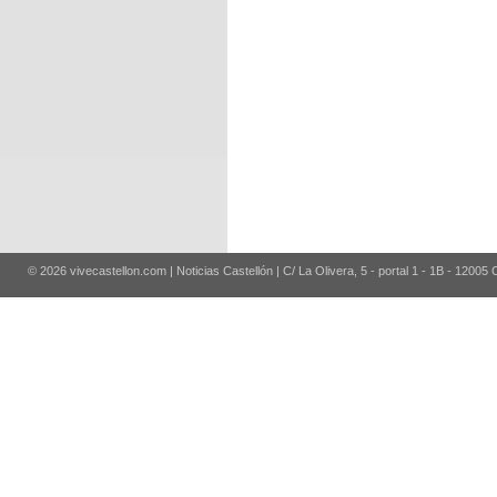
© 2026 vivecastellon.com | Noticias Castellón | C/ La Olivera, 5 - portal 1 - 1B - 12005 