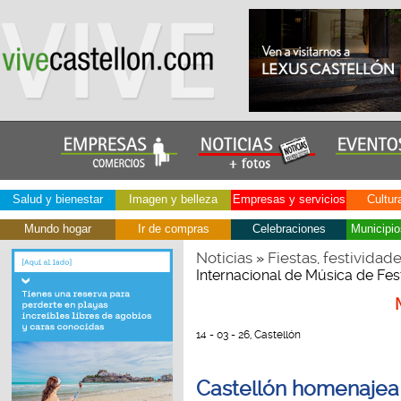
Salud y bienestar
Imagen y belleza
Empresas y servicios
Cultur
Mundo hogar
Ir de compras
Celebraciones
Municipio
Noticias
Fiestas, festividad
»
Internacional de Música de Fes
14 - 03 - 26, Castellón
Castellón homenajea 