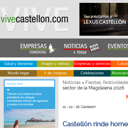
Salud y bienestar
Imagen y belleza
Empresas y servicios
Cultur
Mundo hogar
Ir de compras
Celebraciones
Municipio
Noticias
Fiestas, festividad
»
sector de la Magdalena 2026
21 - 02 - 26, Castellón
Castellón rinde home