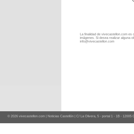
La finalidad de vivecastellon.com es 
imágenes. Si desea realizar alguna o
info@vivecastellon.com
© 2026 vivecastellon.com | Noticias Castellón | C/ La Olivera, 5 - portal 1 - 1B - 12005 