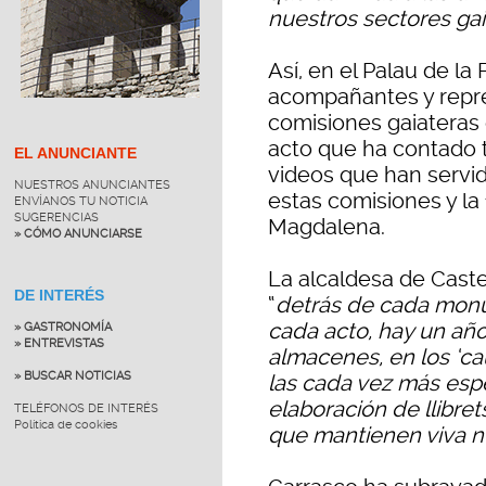
nuestros sectores ga
Así, en el Palau de la
acompañantes y repre
comisiones gaiateras 
acto que ha contado
EL ANUNCIANTE
videos que han servid
NUESTROS ANUNCIANTES
estas comisiones y la 
ENVÍANOS TU NOTICIA
SUGERENCIAS
Magdalena.
» CÓMO ANUNCIARSE
La alcaldesa de Caste
DE INTERÉS
“
detrás de cada monu
cada acto, hay un año
» GASTRONOMÍA
» ENTREVISTAS
almacenes, en los ‘cau
» BUSCAR NOTICIAS
las cada vez más esp
elaboración de llibret
TELÉFONOS DE INTERÉS
Política de cookies
que mantienen viva nu