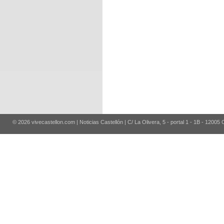
© 2026 vivecastellon.com | Noticias Castellón | C/ La Olivera, 5 - portal 1 - 1B - 12005 