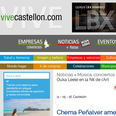
Salud y bienestar
Imagen y belleza
Empresas y servicios
Cultur
Mundo hogar
Ir de compras
Celebraciones
Municipio
Noticias
Música, conciertos
»
Ouka Leele en la Nit de l’Art
11 - 05 - 16, Castellón
Chema Peñalver amen