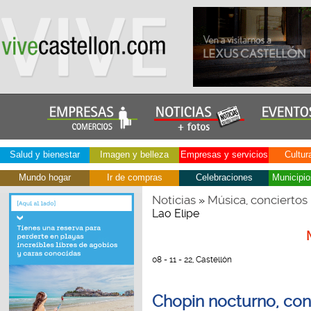
Salud y bienestar
Imagen y belleza
Empresas y servicios
Cultur
Mundo hogar
Ir de compras
Celebraciones
Municipio
Noticias
Música, conciertos
»
Lao Elipe
08 - 11 - 22, Castellón
Chopin nocturno, con