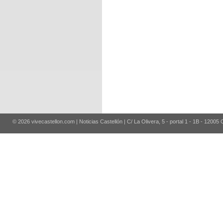
© 2026 vivecastellon.com | Noticias Castellón | C/ La Olivera, 5 - portal 1 - 1B - 12005 