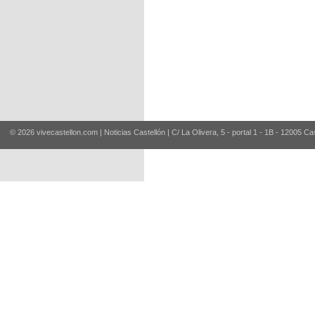
© 2026 vivecastellon.com | Noticias Castellón | C/ La Olivera, 5 - portal 1 - 1B - 12005 Ca