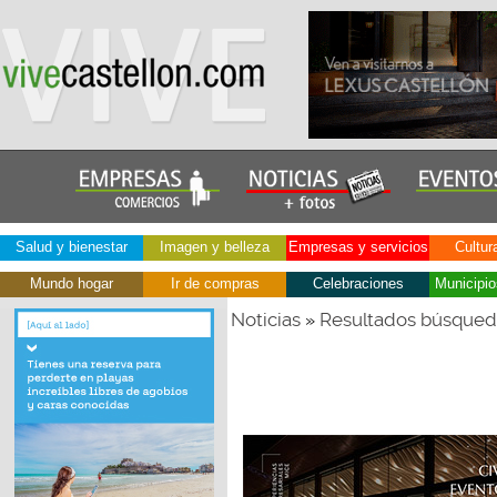
Salud y bienestar
Imagen y belleza
Empresas y servicios
Cultur
Mundo hogar
Ir de compras
Celebraciones
Municipio
Noticias
Resultados búsque
»