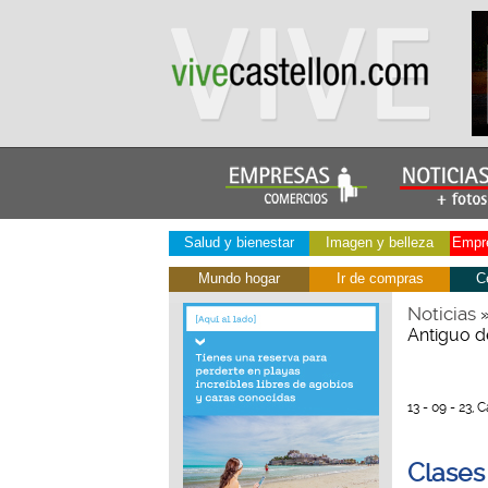
Salud y bienestar
Imagen y belleza
Empre
Mundo hogar
Ir de compras
C
Noticias
Antiguo d
13 - 09 - 23, 
Clases