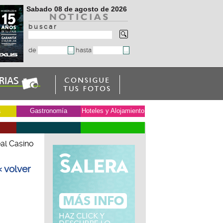
Sabado 08 de agosto de 2026
b u s c a r
de
hasta
a
Gastronomía
Hoteles y Alojamiento
eal Casino
« volver