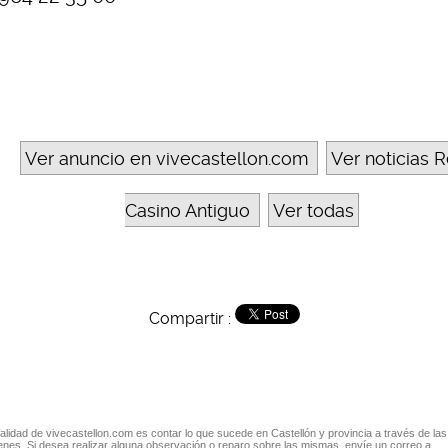
Ver anuncio en vivecastellon.com
Ver noticias R
Casino Antiguo
Ver todas
Compartir :
nalidad de vivecastellon.com es contar lo que sucede en Castellón y provincia a través de las
nes. Si desea realizar alguna observación o reparo sobre las mismas, envíe un correo a