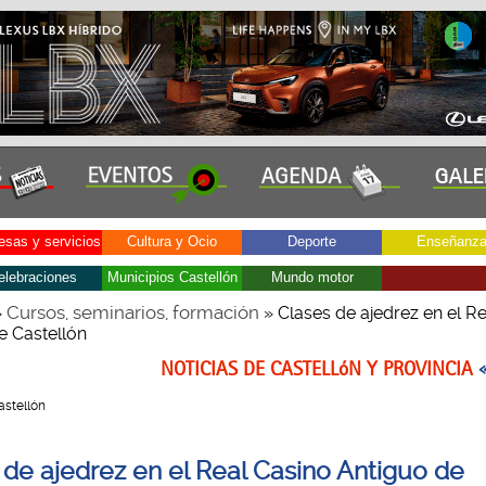
sas y servicios
Cultura y Ocio
Deporte
Enseñanz
elebraciones
Municipios Castellón
Mundo motor
Cursos, seminarios, formación
»
» Clases de ajedrez en el R
e Castellón
NOTICIAS DE CASTELLóN Y PROVINCIA
Castellón
 de ajedrez en el Real Casino Antiguo de