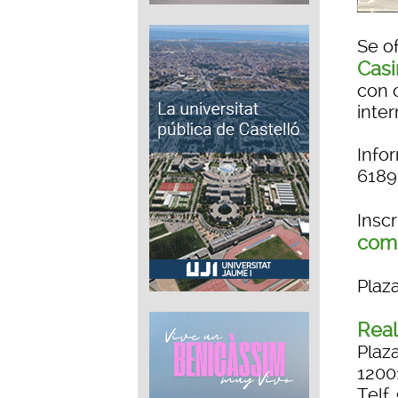
Se o
Casi
con c
inte
Info
6189
Insc
comu
Plaza
Real
Plaza
1200
Telf.