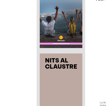
La fi
imáge