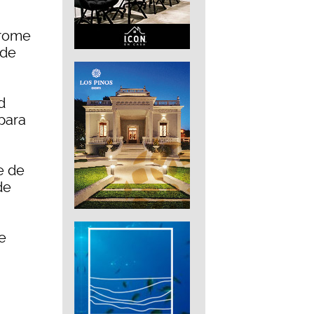
drome
 de
d
para
e de
de
e