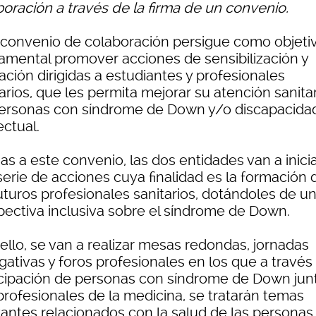
boración a través de la firma de un convenio.
 convenio de colaboración persigue como objeti
amental promover acciones de sensibilización y
ción dirigidas a estudiantes y profesionales
arios, que les permita mejorar su atención sanitar
personas con síndrome de Down y/o discapacida
ectual.
as a este convenio, las dos entidades van a inici
serie de acciones cuya finalidad es la formación 
uturos profesionales sanitarios, dotándoles de u
pectiva inclusiva sobre el síndrome de Down.
ello, se van a realizar mesas redondas, jornadas
gativas y foros profesionales en los que a través
icipación de personas con síndrome de Down jun
profesionales de la medicina, se tratarán temas
vantes relacionados con la salud de las personas