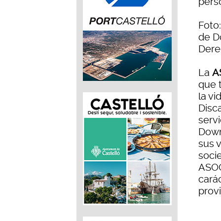
pers
Foto
de D
Dere
La
A
que 
la v
Disc
serv
Down
sus 
soci
ASOC
carác
provi