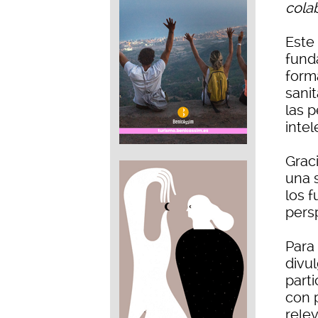
cola
Este
fund
forma
sanit
las 
intel
Graci
una 
los f
pers
Para 
divul
part
con 
rele