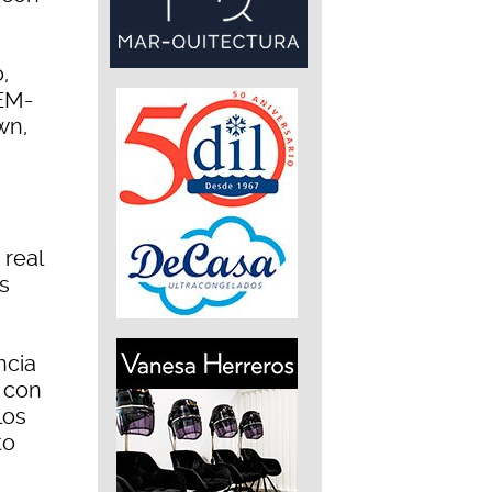
,
EM-
wn,
 real
es
ncia
 con
los
to