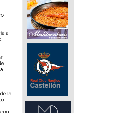
vo
ia a
d
ar
de
na
 de la
to
 con