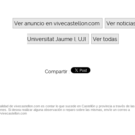
Ver anuncio en vivecastellon.com
Ver noticia
Universitat Jaume I, UJI
Ver todas
Compartir :
nalidad de vivecastellon.com es contar lo que sucede en Castellón y provincia a través de las
nes. Si desea realizar alguna observación o reparo sobre las mismas, envíe un correo a
@vivecastellon.com