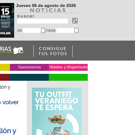
Jueves 06 de agosto de 2026
b u s c a r
de
hasta
a
Gastronomía
Hoteles y Alojamiento
lón y
« volver
lón y