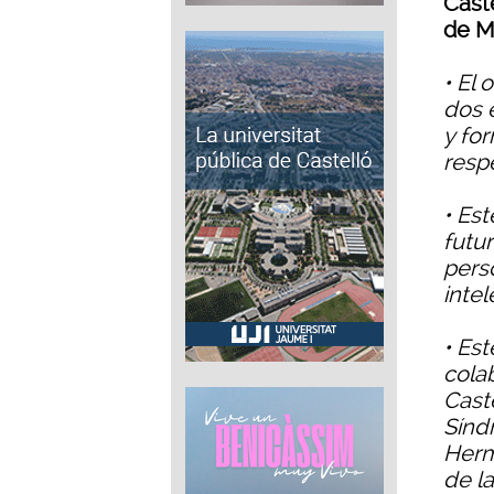
Cast
de M
• El 
dos 
y fo
resp
• Es
futur
pers
intel
• Est
cola
Cast
Sínd
Herm
de l