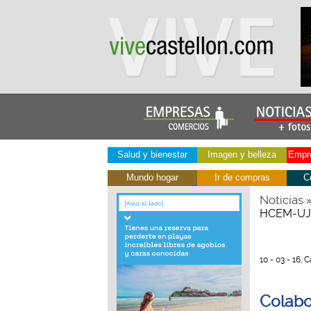
Salud y bienestar
Imagen y belleza
Empre
Mundo hogar
Ir de compras
C
Noticias
HCEM-UJ
10 - 03 - 16, 
Colabo