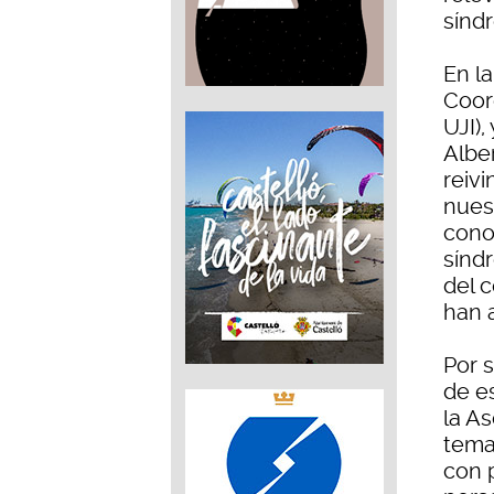
sínd
En l
Coor
UJI)
Albe
reiv
nuest
cono
sínd
del c
han 
Por 
de e
la A
tema
con 