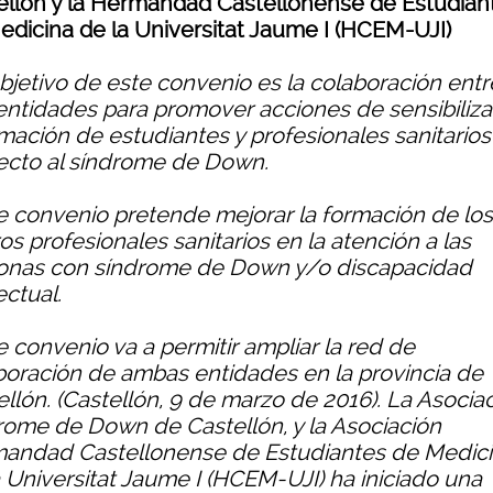
ellón y la Hermandad Castellonense de Estudian
edicina de la Universitat Jaume I (HCEM-UJI)
objetivo de este convenio es la colaboración entr
entidades para promover acciones de sensibiliza
rmación de estudiantes y profesionales sanitarios
ecto al síndrome de Down.
te convenio pretende mejorar la formación de los
os profesionales sanitarios en la atención a las
onas con síndrome de Down y/o discapacidad
ectual.
e convenio va a permitir ampliar la red de
boración de ambas entidades en la provincia de
ellón. (Castellón, 9 de marzo de 2016). La Asocia
rome de Down de Castellón, y la Asociación
andad Castellonense de Estudiantes de Medic
a Universitat Jaume I (HCEM-UJI) ha iniciado una