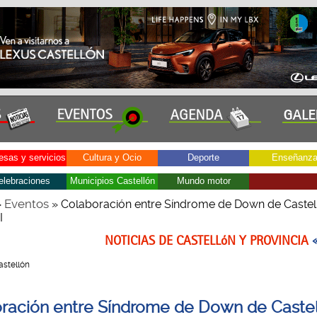
sas y servicios
Cultura y Ocio
Deporte
Enseñanz
elebraciones
Municipios Castellón
Mundo motor
Eventos
»
» Colaboración entre Síndrome de Down de Castel
I
NOTICIAS DE CASTELLóN Y PROVINCIA
Castellón
ración entre Síndrome de Down de Castel