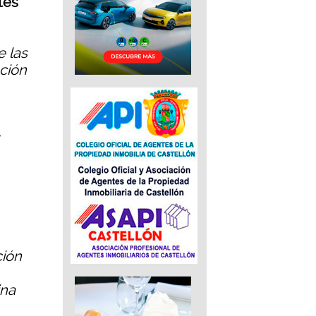
tes
e las
ción
ción
ina