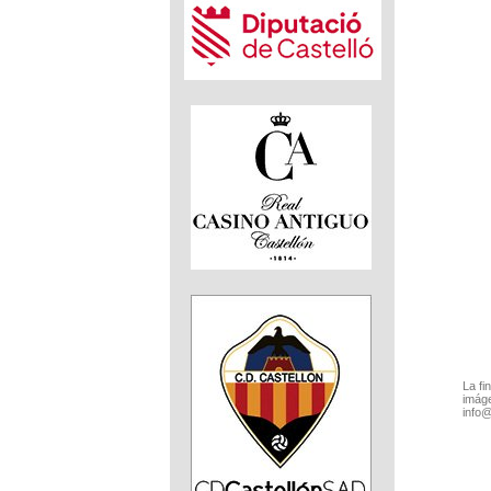
La fi
imáge
info