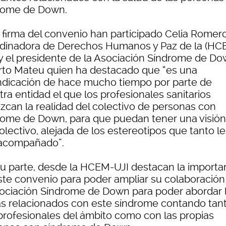
rome de Down.
a firma del convenio han participado Celia Romero
dinadora de Derechos Humanos y Paz de la (HC
, y el presidente de la Asociación Síndrome de Do
rto Mateu quien ha destacado que “es una
indicación de hace mucho tiempo por parte de
ra entidad el que los profesionales sanitarios
zcan la realidad del colectivo de personas con
rome de Down, para que puedan tener una visión
olectivo, alejada de los estereotipos que tanto l
acompañado”.
su parte, desde la HCEM-UJI destacan la importa
ste convenio para poder ampliar su colaboración
sociación Síndrome de Down para poder abordar 
s relacionados con este síndrome contando tan
profesionales del ámbito como con las propias