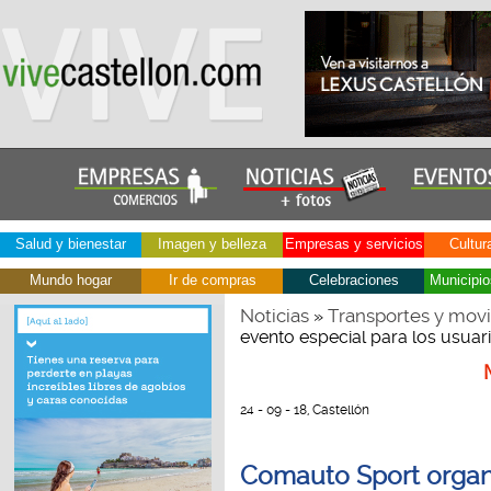
Salud y bienestar
Imagen y belleza
Empresas y servicios
Cultur
Mundo hogar
Ir de compras
Celebraciones
Municipio
Noticias
Transportes y movi
»
evento especial para los usua
24 - 09 - 18, Castellón
Comauto Sport organi