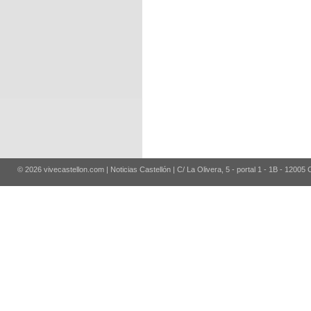
© 2026 vivecastellon.com | Noticias Castellón | C/ La Olivera, 5 - portal 1 - 1B - 12005 