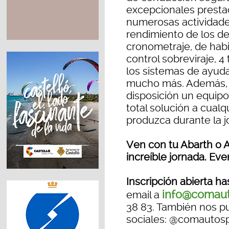
excepcionales prestac
numerosas actividade
rendimiento de los de
cronometraje, de habil
control sobreviraje, 4
los sistemas de ayuda 
mucho más. Además, l
disposición un equipo
total solución a cualq
produzca durante la j
Ven con tu Abarth o A
increíble jornada. Eve
Inscripción abierta ha
info@comaut
email a
38 83. También nos p
sociales: @comautosp