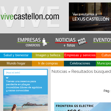
Salud y bienestar
Imagen y belleza
Empresas y servicios
Cultur
Mundo hogar
Ir de compras
Celebraciones
Municipio
Noticias
Resultados búsque
»
Pág.