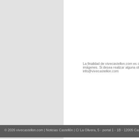
La finalidad de vivecastellon.com es 
imágenes. Si desea realizar alguna o
info@vivecastellon.com
© 2026 vivecastellon.com | Noticias Castellón | C/ La Olivera, 5 - portal 1 - 1B - 12005 Ca