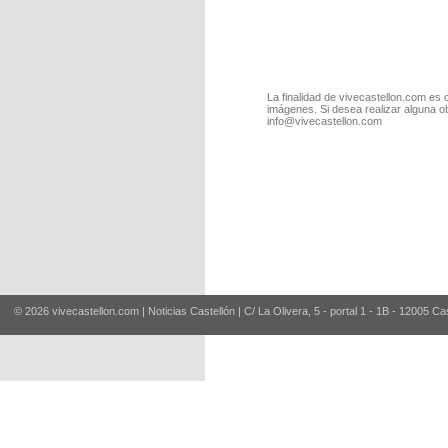
La finalidad de vivecastellon.com es 
imágenes. Si desea realizar alguna o
info@vivecastellon.com
© 2026 vivecastellon.com | Noticias Castellón | C/ La Olivera, 5 - portal 1 - 1B - 12005 Ca