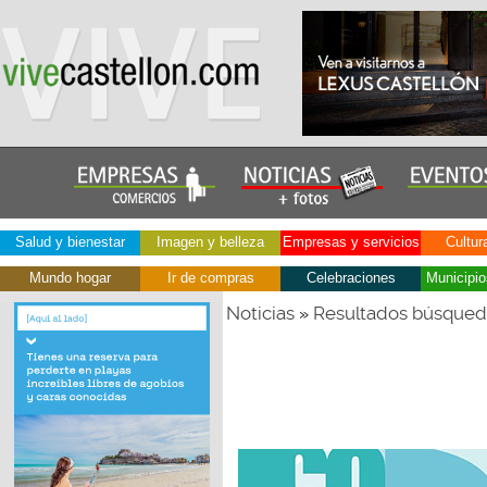
Salud y bienestar
Imagen y belleza
Empresas y servicios
Cultur
Mundo hogar
Ir de compras
Celebraciones
Municipio
Noticias
Resultados búsque
»