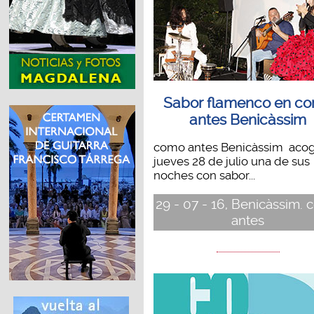
Sabor flamenco en c
antes Benicàssim
como antes Benicàssim acogi
jueves 28 de julio una de sus
noches con sabor...
29 - 07 - 16, Benicàssim.
antes