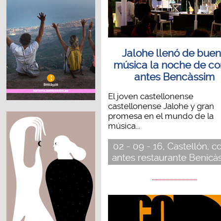
Jalohe llenó de bue
música la noche de c
antes Bencàssim
El joven castellonense
castellonense Jalohe y gran
promesa en el mundo de la
música...
02 - 09 - 16, Castellón, 
antes restaurante Benicà