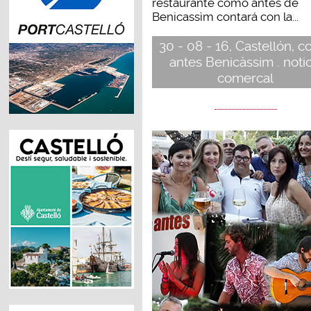
restaurante como antes de
Benicassìm contará con la...
30 - 08 - 16, Castellón, 
antes Benicàssim . notic
comercal