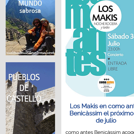
Los Makis en como an
Benicàssim el próximo
de julio
como antes Benicàssim acog