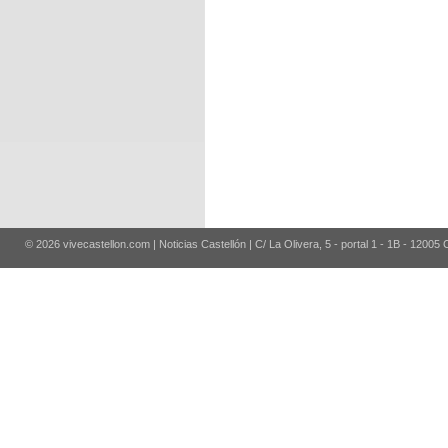
© 2026 vivecastellon.com | Noticias Castellón | C/ La Olivera, 5 - portal 1 - 1B - 12005 