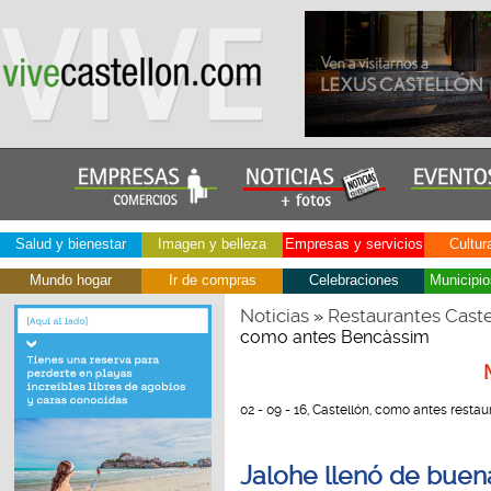
Salud y bienestar
Imagen y belleza
Empresas y servicios
Cultur
Mundo hogar
Ir de compras
Celebraciones
Municipio
Noticias
Restaurantes Caste
»
como antes Bencàssim
02 - 09 - 16, Castellón, como antes resta
Jalohe llenó de bue