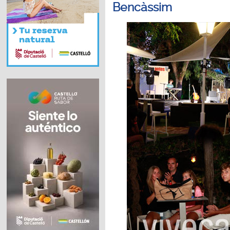
Bencàssim