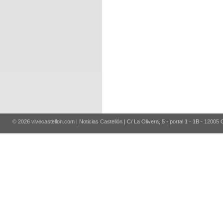
© 2026 vivecastellon.com | Noticias Castellón | C/ La Olivera, 5 - portal 1 - 1B - 12005 