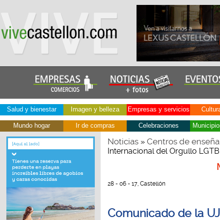
Salud y bienestar
Imagen y belleza
Empresas y servicios
Cultur
Mundo hogar
Ir de compras
Celebraciones
Municipio
Noticias
Centros de enseña
»
Internacional del Orgullo LGTB
28 - 06 - 17, Castellón
Comunicado de la UJI