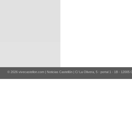
© 2026 vivecastellon.com | Noticias Castellón | C/ La Olivera, 5 - portal 1 - 1B - 12005 