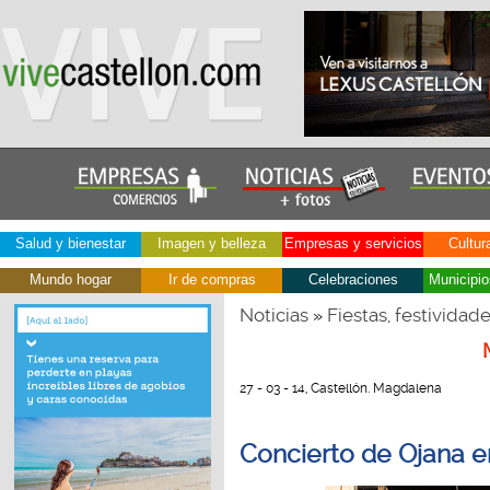
Salud y bienestar
Imagen y belleza
Empresas y servicios
Cultur
Mundo hogar
Ir de compras
Celebraciones
Municipio
Noticias
Fiestas, festividad
»
27 - 03 - 14, Castellón. Magdalena
Concierto de Ojana e