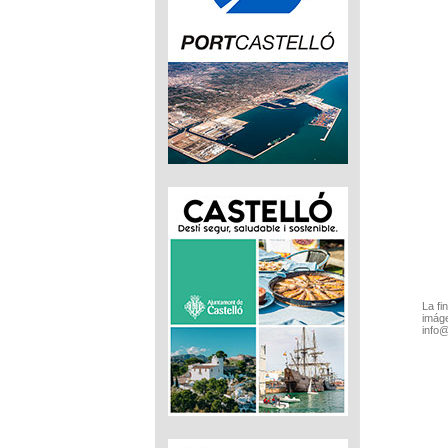
La fi
imáge
info