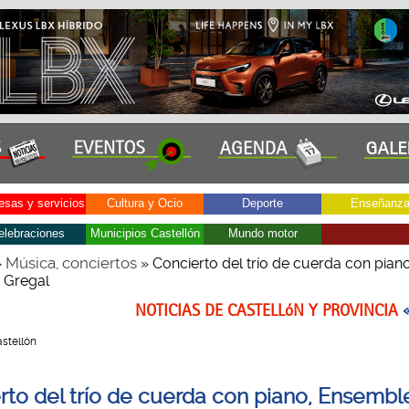
sas y servicios
Cultura y Ocio
Deporte
Enseñanz
elebraciones
Municipios Castellón
Mundo motor
Música, conciertos
»
» Concierto del trío de cuerda con piano
 Gregal
NOTICIAS DE CASTELLóN Y PROVINCIA
Castellón
rto del trío de cuerda con piano, Ensembl