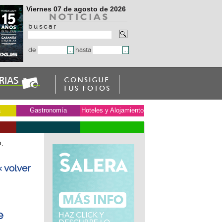
Viernes 07 de agosto de 2026
b u s c a r
de
hasta
a
Gastronomía
Hoteles y Alojamiento
,
« volver
e