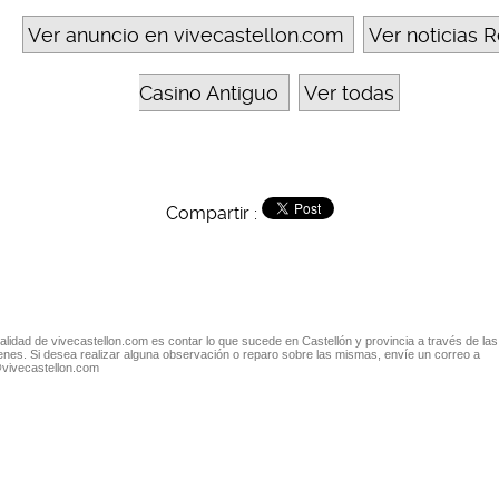
Ver anuncio en vivecastellon.com
Ver noticias R
Casino Antiguo
Ver todas
Compartir :
nalidad de vivecastellon.com es contar lo que sucede en Castellón y provincia a través de las
nes. Si desea realizar alguna observación o reparo sobre las mismas, envíe un correo a
@vivecastellon.com