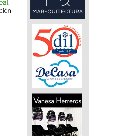
eal
ción