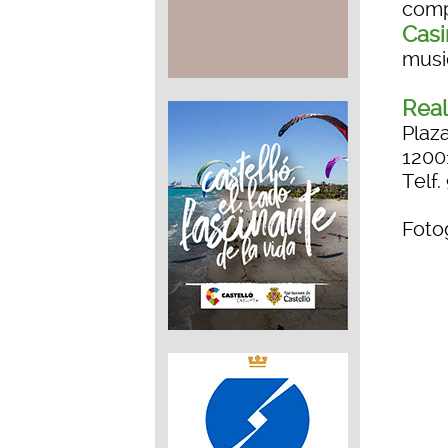
comp
Casi
music
Real
Plaza
1200
Telf.
Fotog