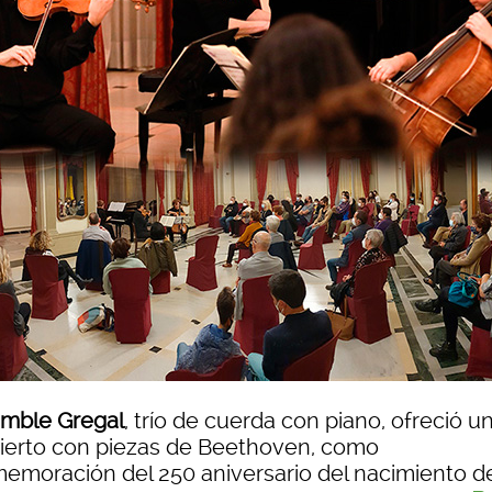
mble Gregal
, trío de cuerda con piano, ofreció u
ierto con piezas de Beethoven, como
emoración del 250 aniversario del nacimiento d