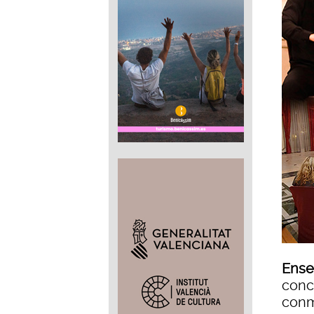
Ense
conc
conm