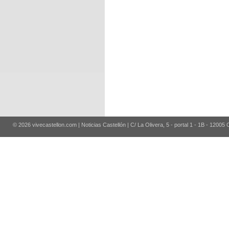
© 2026 vivecastellon.com | Noticias Castellón | C/ La Olivera, 5 - portal 1 - 1B - 12005 