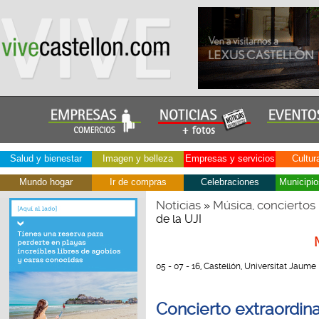
Salud y bienestar
Imagen y belleza
Empresas y servicios
Cultur
Mundo hogar
Ir de compras
Celebraciones
Municipio
Noticias
Música, conciertos
»
de la UJI
05 - 07 - 16, Castellón, Universitat Jaume I
Concierto extraordina