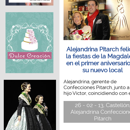
Alejandrina Pitarch feli
la fiestas de la Magda
en el primer aniversari
su nuevo local
Alejandrina, gerente de
Confecciones Pitarch, junto a
hijo Víctor, coincidiendo con el
26 - 02 - 13, Castellón
Alejandrina Confeccion
Pitarch