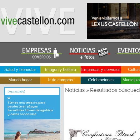
Salud y bienestar
Imagen y belleza
Empresas y servicios
Cultur
Mundo hogar
Ir de compras
Celebraciones
Municipio
Noticias
Resultados búsque
»