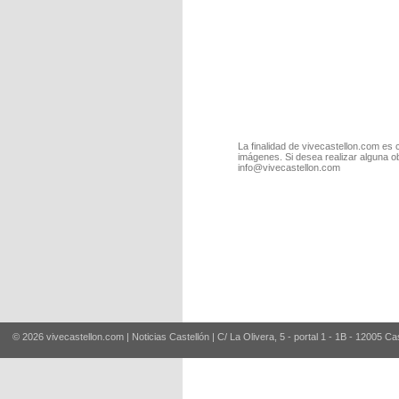
La finalidad de vivecastellon.com es 
imágenes. Si desea realizar alguna o
info@vivecastellon.com
© 2026 vivecastellon.com | Noticias Castellón | C/ La Olivera, 5 - portal 1 - 1B - 12005 Ca