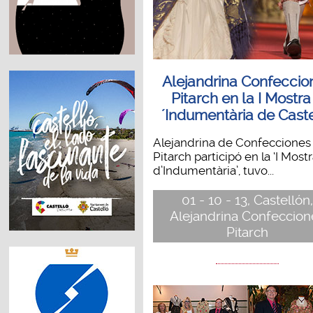
Alejandrina Confeccio
Pitarch en la I Mostra
´Indumentària de Caste
Alejandrina de Confecciones
Pitarch participó en la ‘I Most
d’Indumentària’, tuvo...
01 - 10 - 13, Castellón,
Alejandrina Confeccion
Pitarch