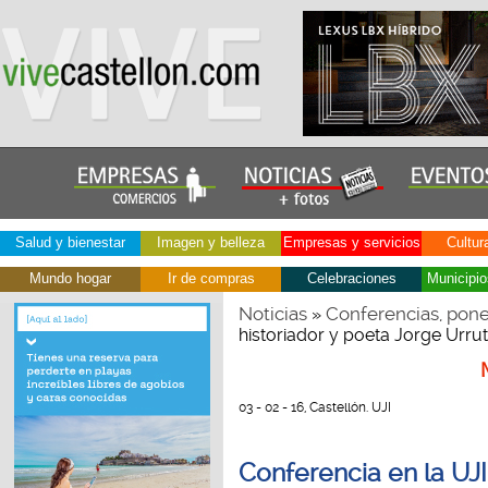
Salud y bienestar
Imagen y belleza
Empresas y servicios
Cultur
Mundo hogar
Ir de compras
Celebraciones
Municipio
Noticias
Conferencias, pone
»
historiador y poeta Jorge Urrut
03 - 02 - 16, Castellón. UJI
Conferencia en la UJI