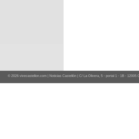
© 2026 vivecastellon.com | Noticias Castellón | C/ La Olivera, 5 - portal 1 - 1B - 12005 