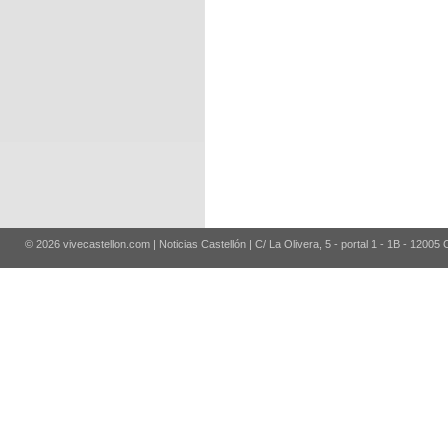
© 2026 vivecastellon.com | Noticias Castellón | C/ La Olivera, 5 - portal 1 - 1B - 12005 