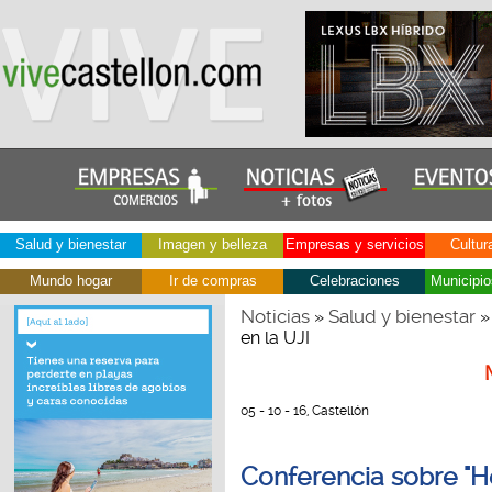
Salud y bienestar
Imagen y belleza
Empresas y servicios
Cultur
Mundo hogar
Ir de compras
Celebraciones
Municipio
Noticias
Salud y bienestar
»
»
en la UJI
05 - 10 - 16, Castellón
Conferencia sobre "H