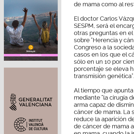
de mama como al rest
El doctor Carlos Vázq
SESPM, será el encar
otras preguntas en el
sobre "Herencia y cán
Congreso a la socieda
casos en los que el c
sólo en un 10 por cie
porcentaje se eleva h
transmisión genética"
Al tiempo que apunta 
mediante "la cirugía 
arma capaz de disminu
cáncer de mama. La sa
reduce la aparición de
de cáncer de mama al 
en mama, cuando la in