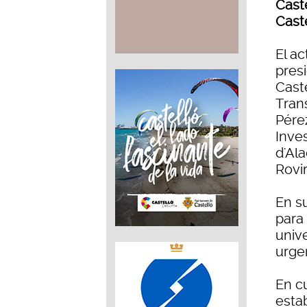
Cast
Cast
El ac
presi
Caste
Tran
Pére
Inves
d'Ala
Rovir
En s
para 
univ
urgen
En c
estab