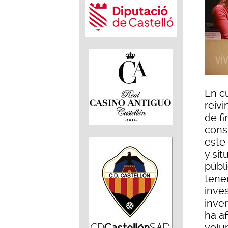
En cu
reiv
de fi
cons
este
y sit
públ
tene
inves
inve
ha a
volun