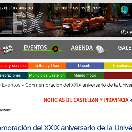
sas y servicios
Cultura y Ocio
Deporte
Enseñanz
elebraciones
Municipios Castellón
Mundo motor
Eventos
»
» Conmemoración del XXIX aniversario de la Univer
NOTICIAS DE CASTELLóN Y PROVINCIA
Castelló
oración del XXIX aniversario de la Univer