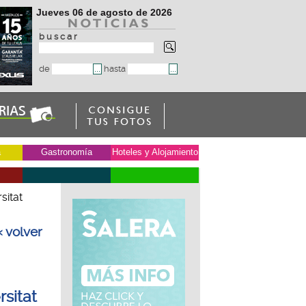
Jueves 06 de agosto de 2026
b u s c a r
de
hasta
a
Gastronomía
Hoteles y Alojamiento
sitat
« volver
sitat