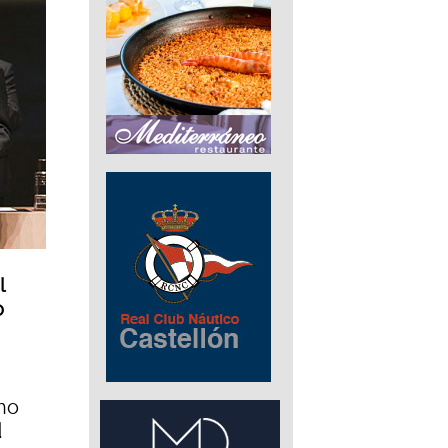
l
o
ho
d