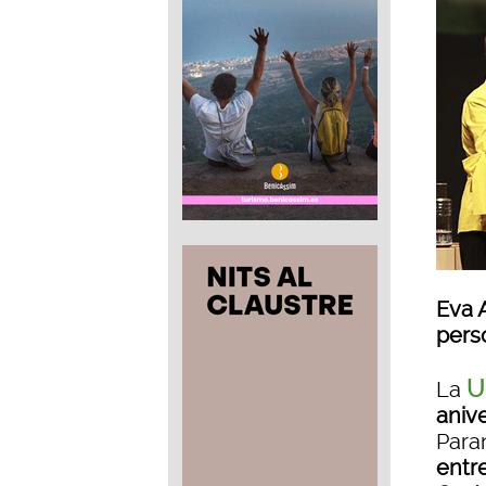
Eva A
perso
U
La
aniv
Para
entr