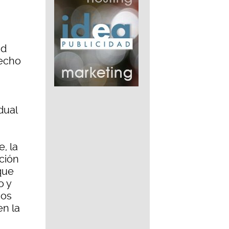
ad
hecho
dual
, la
ción
 que
o y
nos
en la