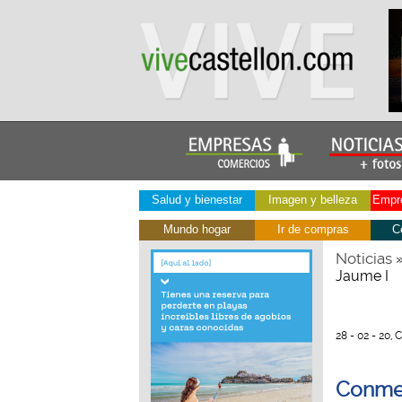
Salud y bienestar
Imagen y belleza
Empre
Mundo hogar
Ir de compras
C
Noticias
Jaume I
28 - 02 - 20, 
Conmem