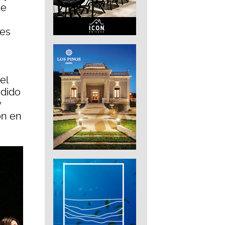
de
 es
el
adido
y
ón en