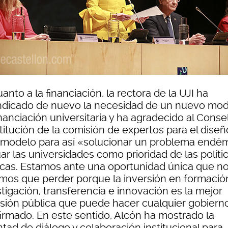
anto a la financiación, la rectora de la UJI ha
indicado de nuevo la necesidad de un nuevo mo
nanciación universitaria y ha agradecido al Consel
titución de la comisión de expertos para el diseñ
 modelo para así «solucionar un problema endé
uar las universidades como prioridad de las políti
icas. Estamos ante una oportunidad única que n
mos que perder porque la inversión en formació
tigación, transferencia e innovación es la mejor
rsión pública que puede hacer cualquier gobiern
firmado. En este sentido, Alcón ha mostrado la
tad de diálogo y colaboración institucional para