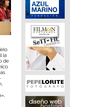
delo
l la
o de
mico
cas
o
n,
o»,