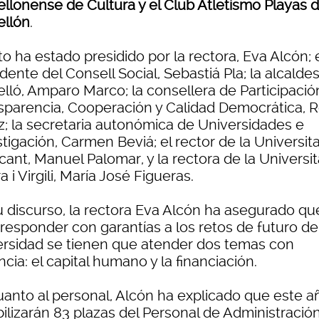
ellonense de Cultura y el Club Atletismo Playas 
ellón
.
to ha estado presidido por la rectora, Eva Alcón; 
dente del Consell Social, Sebastiá Pla; la alcalde
lló, Amparo Marco; la consellera de Participació
sparencia, Cooperación y Calidad Democrática, 
z; la secretaria autonómica de Universidades e
tigación, Carmen Beviá; el rector de la Universit
cant, Manuel Palomar, y la rectora de la Universit
a i Virgili, María José Figueras.
u discurso, la rectora Eva Alcón ha asegurado qu
responder con garantías a los retos de futuro de
ersidad se tienen que atender dos temas con
cia: el capital humano y la financiación.
uanto al personal, Alcón ha explicado que este a
ilizarán 83 plazas del Personal de Administración