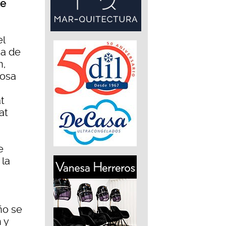
de
el
sa de
n,
Rosa
at
at
e
 la
ño se
 y