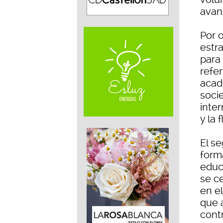
avan
Por o
estr
para
refer
acad
soci
inter
y la 
El s
form
educa
se c
en e
que 
cont