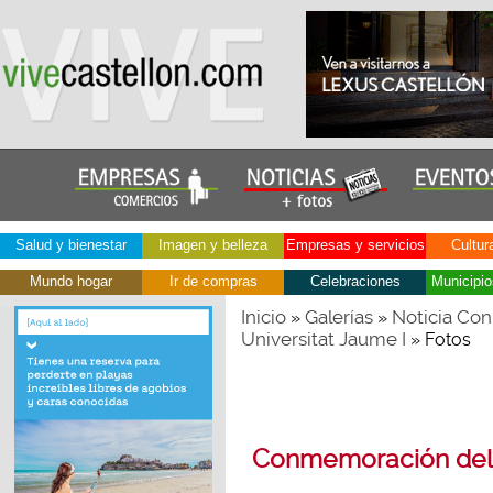
Salud y bienestar
Imagen y belleza
Empresas y servicios
Cultur
Mundo hogar
Ir de compras
Celebraciones
Municipio
Inicio
Galerías
Noticia Con
»
»
Universitat Jaume I
» Fotos
Conmemoración del X