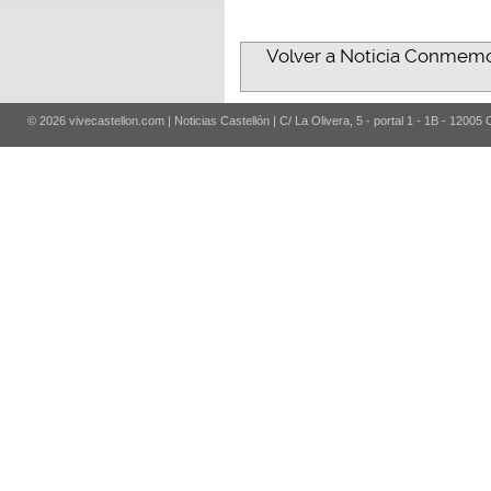
Volver a Noticia Conmemor
© 2026 vivecastellon.com | Noticias Castellón | C/ La Olivera, 5 - portal 1 - 1B - 12005 