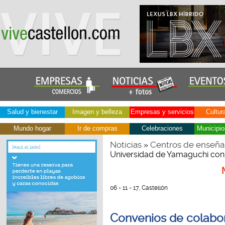
Salud y bienestar
Imagen y belleza
Empresas y servicios
Cultur
Mundo hogar
Ir de compras
Celebraciones
Municipio
Noticias
Centros de enseña
»
Universidad de Yamaguchi con 
06 - 11 - 17, Castellón
Convenios de colabor