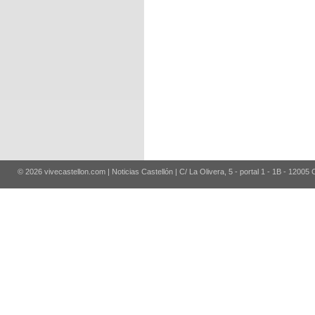
© 2026 vivecastellon.com | Noticias Castellón | C/ La Olivera, 5 - portal 1 - 1B - 12005 