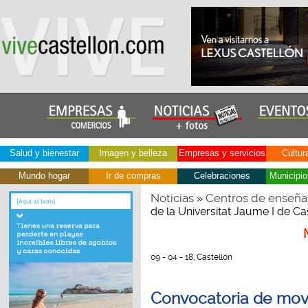
Salud y bienestar
Imagen y belleza
Empresas y servicios
Cultur
Mundo hogar
Ir de compras
Celebraciones
Municipio
Noticias
Centros de enseña
»
de la Universitat Jaume I de Ca
09 - 04 - 18, Castellón
Convocatoria de mov