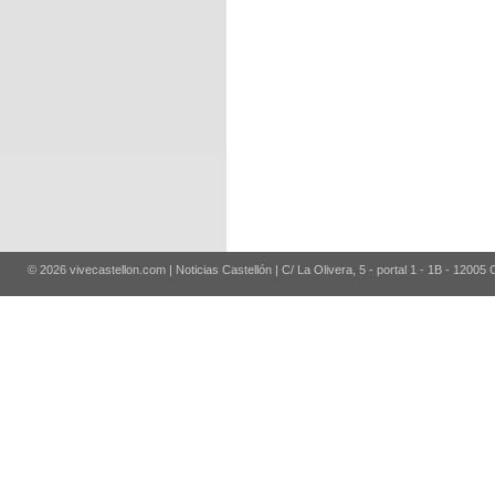
© 2026 vivecastellon.com | Noticias Castellón | C/ La Olivera, 5 - portal 1 - 1B - 12005 