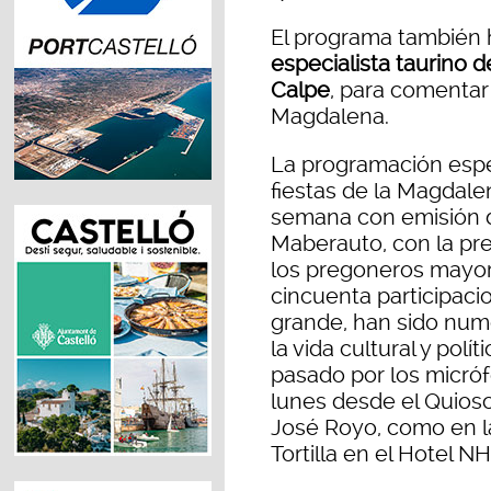
El programa también 
especialista taurino 
Calpe
, para comentar 
Magdalena.
La programación esp
fiestas de la Magdalen
semana con emisión 
Maberauto, con la pres
los pregoneros mayor 
cincuenta participaci
grande, han sido nume
la vida cultural y polí
pasado por los micró
lunes desde el Quios
José Royo, como en 
Tortilla en el Hotel N