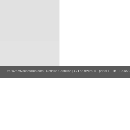
© 2026 vivecastellon.com | Noticias Castellón | C/ La Olivera, 5 - portal 1 - 1B - 12005 