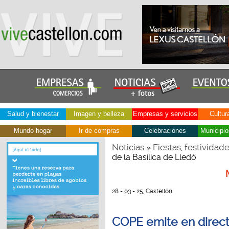
Salud y bienestar
Imagen y belleza
Empresas y servicios
Cultur
Mundo hogar
Ir de compras
Celebraciones
Municipio
Noticias
Fiestas, festividad
»
de la Basílica de Lledó
28 - 03 - 25, Castellón
COPE emite en directo