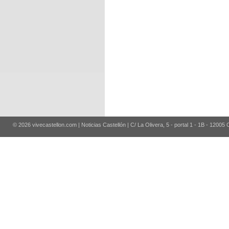
© 2026 vivecastellon.com | Noticias Castellón | C/ La Olivera, 5 - portal 1 - 1B - 12005 