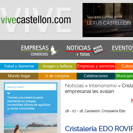
Salud y bienestar
Imagen y belleza
Empresas y servicios
Cultur
Mundo hogar
Ir de compras
Celebraciones
Municipio
Noticias
Interiorismo
»
» Crist
empresarial les avalan
28 - 07 - 16, Castellón, Cristalería Edo
Cristalería EDO ROVI