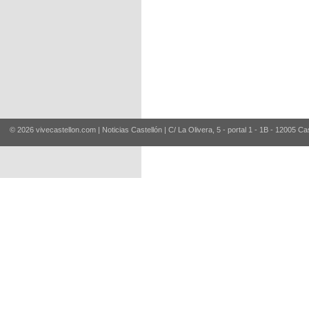
© 2026 vivecastellon.com | Noticias Castellón | C/ La Olivera, 5 - portal 1 - 1B - 12005 Ca