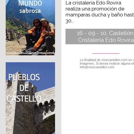
La cristalería Edo Rovira
realiza una promoción de
mamparas ducha y baño hast
30...
16 - 09 - 10, Castellón
Cristalería Edo Rovira
La finalidad de vivecastellon.com es 
imágenes. Si desea realizar alguna o
info@vivecastellon.com