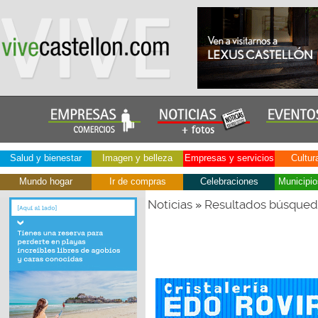
Salud y bienestar
Imagen y belleza
Empresas y servicios
Cultur
Mundo hogar
Ir de compras
Celebraciones
Municipio
Noticias
Resultados búsque
»