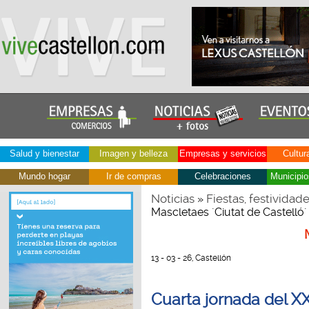
Salud y bienestar
Imagen y belleza
Empresas y servicios
Cultur
Mundo hogar
Ir de compras
Celebraciones
Municipio
Noticias
Fiestas, festividad
»
Mascletaes ´Ciutat de Castelló
13 - 03 - 26, Castellón
Cuarta jornada del X