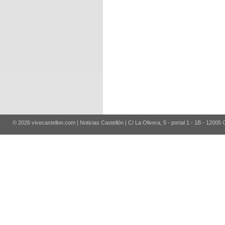
© 2026 vivecastellon.com | Noticias Castellón | C/ La Olivera, 5 - portal 1 - 1B - 12005 