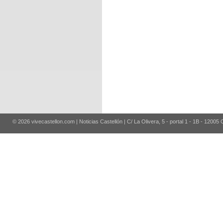
© 2026 vivecastellon.com | Noticias Castellón | C/ La Olivera, 5 - portal 1 - 1B - 12005 