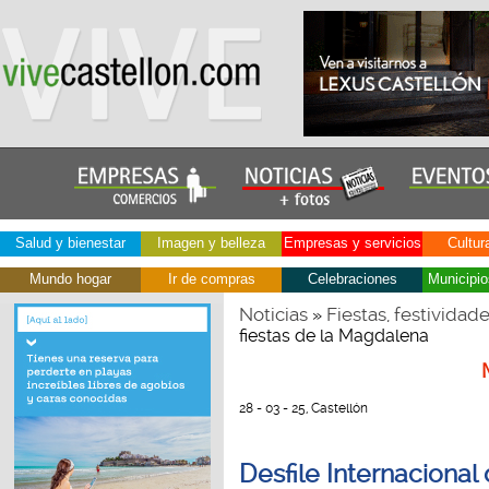
Salud y bienestar
Imagen y belleza
Empresas y servicios
Cultur
Mundo hogar
Ir de compras
Celebraciones
Municipio
Noticias
Fiestas, festividad
»
fiestas de la Magdalena
28 - 03 - 25, Castellón
Desfile Internacional