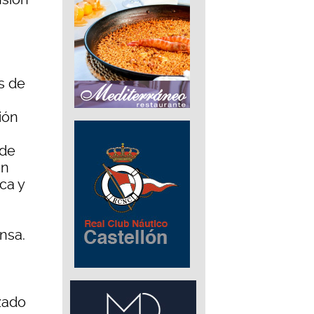
s de
ión
 de
ón
ica y
nsa.
izado