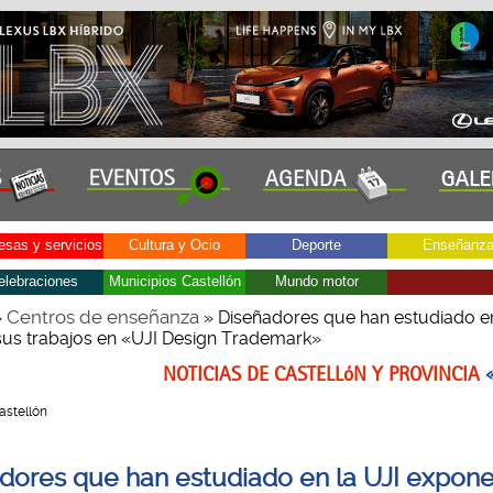
sas y servicios
Cultura y Ocio
Deporte
Enseñanz
elebraciones
Municipios Castellón
Mundo motor
Centros de enseñanza
»
» Diseñadores que han estudiado en
us trabajos en «UJI Design Trademark»
NOTICIAS DE CASTELLóN Y PROVINCIA
Castellón
dores que han estudiado en la UJI expon