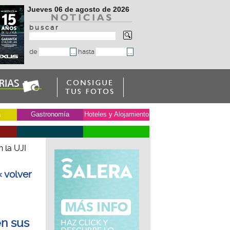
Jueves 06 de agosto de 2026
b u s c a r
de
hasta
a
Gastronomía
Hoteles y Alojamiento
 la UJI
« volver
en sus