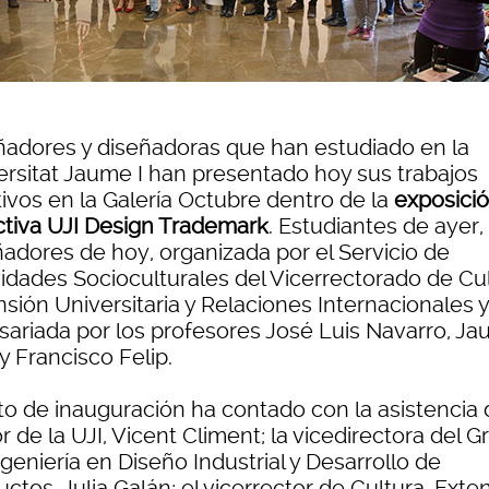
ñadores y diseñadoras que han estudiado en la
ersitat Jaume I han presentado hoy sus trabajos
tivos en la Galería Octubre dentro de la
exposici
ctiva UJI Design Trademark
. Estudiantes de ayer,
ñadores de hoy, organizada por el Servicio de
vidades Socioculturales del Vicerrectorado de Cul
sión Universitaria y Relaciones Internacionales y
sariada por los profesores José Luis Navarro, J
y Francisco Felip.
cto de inauguración ha contado con la asistencia 
r de la UJI, Vicent Climent; la vicedirectora del G
geniería en Diseño Industrial y Desarrollo de
ctos, Julia Galán; el vicerrector de Cultura, Exte