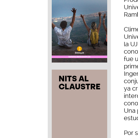
Univ
Rambl
Clim
Univ
la U
cono
fue 
prime
Ingen
conju
ya c
inte
cono
Una 
estu
Por s