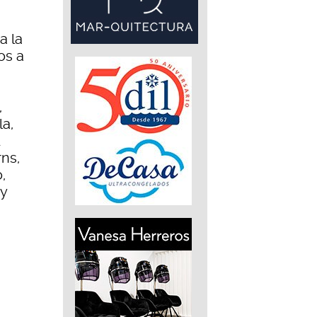
a la
os a
,
la,
d
rns,
,
 y