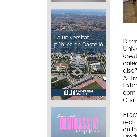
Dise
Univ
crea
cole
dise
Acti
Exten
comi
Gual 
El a
recto
en In
Produ