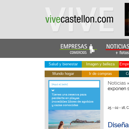
Salud y bienestar
Imagen y belleza
Empre
Mundo hogar
Ir de compras
C
Noticias
exponen s
25 - 02 - 16, 
Diseña