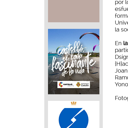
por l
esfue
form
Unive
la s
En
la
parti
Dsig
{H}ac
Joan
Ramon
Yono
Foto