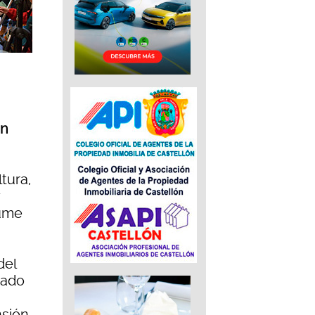
ón
tura,
aume
del
rado
nsión