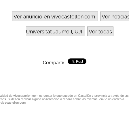
Ver anuncio en vivecastellon.com
Ver noticia
Universitat Jaume I, UJI
Ver todas
Compartir :
nalidad de vivecastellon.com es contar lo que sucede en Castellón y provincia a través de las
nes. Si desea realizar alguna observación o reparo sobre las mismas, envíe un correo a
@vivecastellon.com