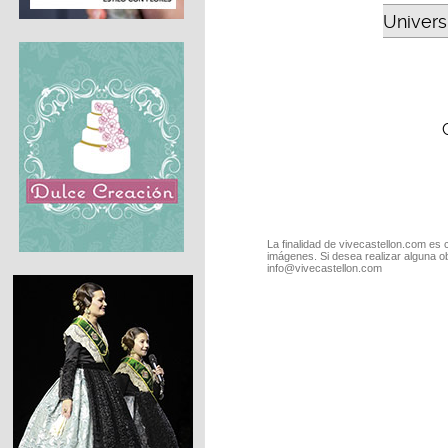
Universi
La finalidad de vivecastellon.com es 
imágenes. Si desea realizar alguna o
info@vivecastellon.com