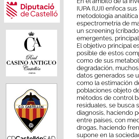
En el ámbito de la inv
IUPA (UJI) enfoca sus 
metodología analític
espectrometría de mas
un screening (cribado
emergentes, principa
El objetivo principal
posible de estos comp
como de sus metaboli
degradación, muchos 
datos generados se us
como la estimación d
poblaciones objeto de
métodos de control ba
residuales, se busca s
diagnosis, haciendo 
entre países, con me
drogas, haciendo fre
supone en la socieda