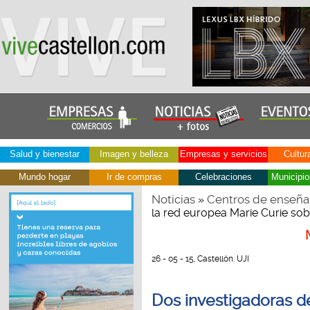
Salud y bienestar
Imagen y belleza
Empresas y servicios
Cultur
Mundo hogar
Ir de compras
Celebraciones
Municipio
Noticias
Centros de enseña
»
la red europea Marie Curie so
26 - 05 - 15, Castellón. UJI
Dos investigadoras de