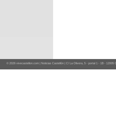
© 2026 vivecastellon.com | Noticias Castellón | C/ La Olivera, 5 - portal 1 - 1B - 12005 