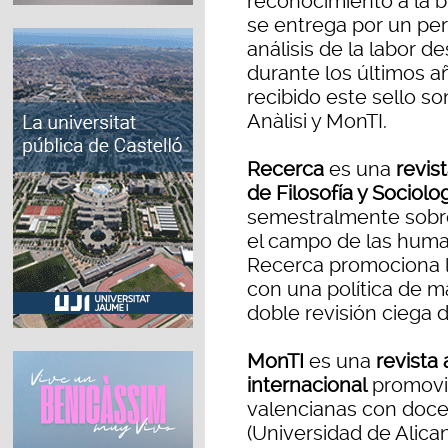
reconocimiento a la bu
se entrega por un per
análisis de la labor d
durante los últimos a
recibido este sello s
Anàlisi y MonTI.
Recerca
es una
revis
de Filosofía y Sociolog
semestralmente sobre
el campo de las humani
Recerca promociona l
con una política de má
doble revisión ciega d
MonTI
es una
revista
internacional
promovid
valencianas con docen
(Universidad de Alican