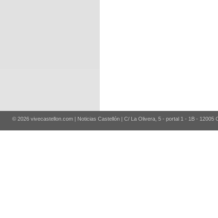
© 2026 vivecastellon.com | Noticias Castellón | C/ La Olivera, 5 - portal 1 - 1B - 12005 