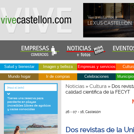
Salud y bienestar
Imagen y belleza
Empresas y servicios
Cultur
Mundo hogar
Ir de compras
Celebraciones
Municipio
Noticias
Cultura
»
» Dos revist
calidad científica de la FECYT
26 - 07 - 16, Castellón
Dos revistas de la Uni