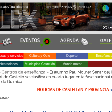
sas y servicios
Cultura y Ocio
Deporte
Enseñanz
elebraciones
Municipios Castellón
Mundo motor
Centros de enseñanza
»
» El alumno Pau Moliner Senar del I
 de Castelló se clasifica en cuarto lugar en la fase nacional 
 de Química
NOTICIAS DE CASTELLóN Y PROVINCIA
Castelló