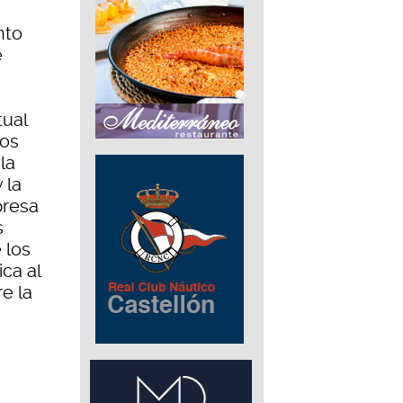
nto
e
tual
ios
la
 la
presa
s
 los
ca al
e la