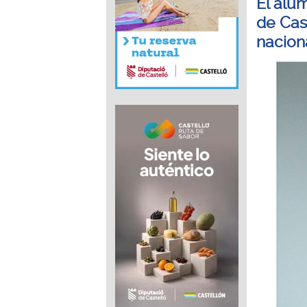
El alu
de Cast
nacion