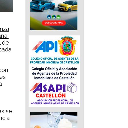
anza
ana,
l de
asada
con
nes
a
es se
ncia