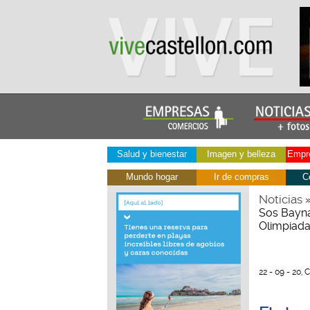
Salud y bienestar
Imagen y belleza
Empre
Mundo hogar
Ir de compras
C
Noticias
Sos Baynat
Olimpiada
22 - 09 - 20, 