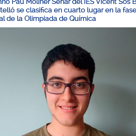
mno Pau Moliner Senar del IES Vicent Sos 
elló se clasifica en cuarto lugar en la fas
al de la Olimpiada de Química