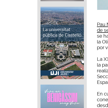
Pau 
de s
se ha
la O
por v
La X
la p
reali
Secci
Espa
En c
conec
desd