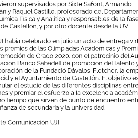
vieron supervisados por Sixte Safont, Armando
rán y Raquel Castillo, profesorado del Departame
ímica Física y Analítica y responsables de la fas
 de Castellón, y por otro docente desde la UV.
I había celebrado en julio un acto de entrega vir
os premios de las Olimpiadas Académicas y Prem
romoción de Grado 2020, con el patrocinio del Au
ación Banco Sabadell de promoción del talento y
boración de la Fundació Dávalos-Fletcher, la em
cid y el Ayuntamiento de Castellón. El objetivo e
ular el estudio de las diferentes disciplinas entre
nes y premiar el esfuerzo a la excelencia académi
o tiempo que sirven de punto de encuentro entr
ñanza de secundaria y la universidad.
te Comunicación UJI