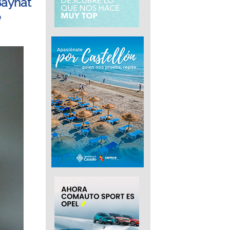
Baynat
e