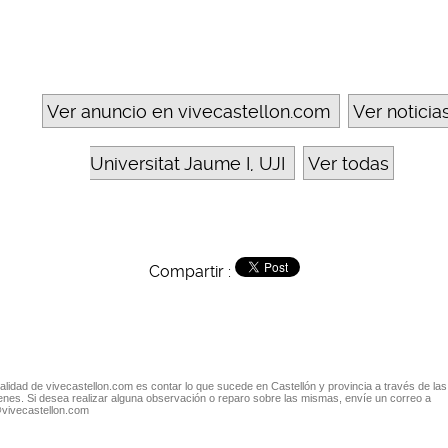
Ver anuncio en vivecastellon.com
Ver noticia
Universitat Jaume I, UJI
Ver todas
Compartir :
nalidad de vivecastellon.com es contar lo que sucede en Castellón y provincia a través de las
nes. Si desea realizar alguna observación o reparo sobre las mismas, envíe un correo a
@vivecastellon.com