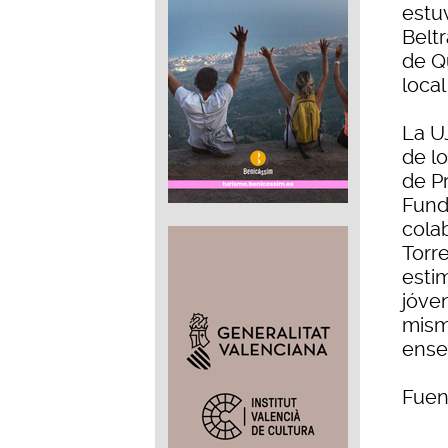
estu
Belt
de Qu
local
La UJ
de l
de P
Fund
cola
Torre
estim
jóve
mism
ense
Fuen