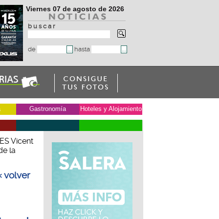
Viernes 07 de agosto de 2026
b u s c a r
de
hasta
a
Gastronomía
Hoteles y Alojamiento
ES Vicent
de la
« volver