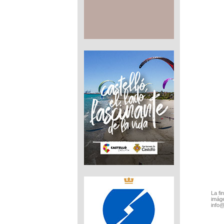
La fi
imáge
info