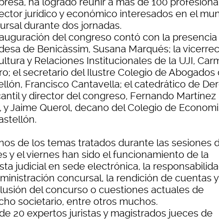
presa, ha logrado reunir a más de 100 profesiona
sector jurídico y económico interesados en el mu
ursal durante dos jornadas.
nauguración del congreso contó con la presencia 
ldesa de Benicàssim, Susana Marqués; la vicerrec
ltura y Relaciones Institucionales de la UJI, Ca
o; el secretario del Ilustre Colegio de Abogados
ellón, Francisco Cantavella; el catedrático de De
antil y director del congreso, Fernando Martínez
, y Jaime Querol, decano del Colegio de Economi
astellón.
nos de los temas tratados durante las sesiones d
s y el viernes han sido el funcionamiento de la
ta judicial en sede electrónica, la responsabilid
ministración concursal, la rendición de cuentas y
lusión del concurso o cuestiones actuales de
cho societario, entre otros muchos.
de 20 expertos juristas y magistrados jueces de