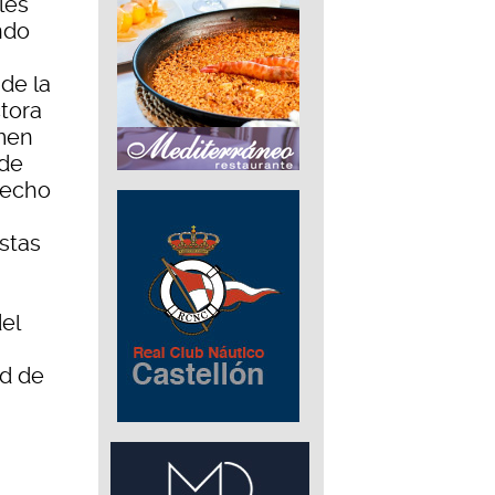
les
ndo
de la
tora
rmen
 de
recho
stas
el
ad de