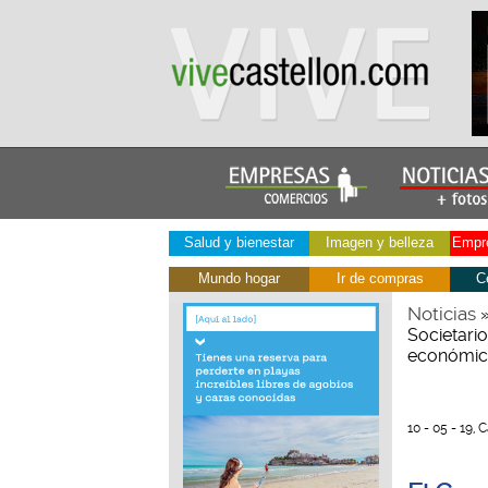
Salud y bienestar
Imagen y belleza
Empre
Mundo hogar
Ir de compras
C
Noticias
Societario
económi
10 - 05 - 19, 