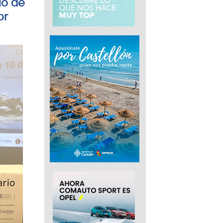
io de
or