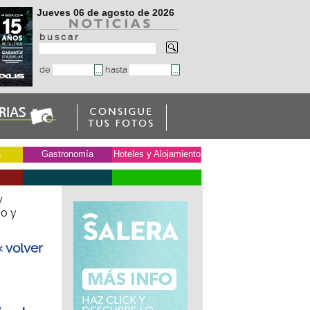
Jueves 06 de agosto de 2026
b u s c a r
de
hasta
a
Gastronomía
Hoteles y Alojamiento
y
co y
« volver