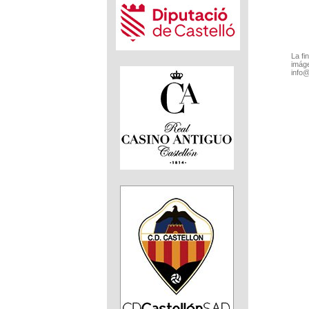
La fi
imáge
info