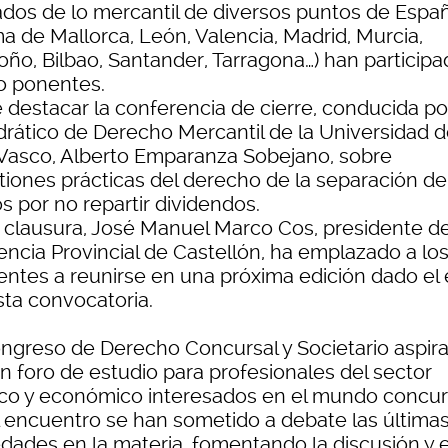
ados de lo mercantil de diversos puntos de Espa
a de Mallorca, León, Valencia, Madrid, Murcia,
oño, Bilbao, Santander, Tarragona…) han particip
 ponentes.
 destacar la conferencia de cierre, conducida po
drático de Derecho Mercantil de la Universidad d
 Vasco, Alberto Emparanza Sobejano, sobre
tiones prácticas del derecho de la separación de
s por no repartir dividendos.
a clausura, José Manuel Marco Cos, presidente de
encia Provincial de Castellón, ha emplazado a lo
tentes a reunirse en una próxima edición dado el 
sta convocatoria.
ongreso de Derecho Concursal y Societario aspira
n foro de estudio para profesionales del sector
dico y económico interesados en el mundo concur
l encuentro se han sometido a debate las última
dades en la materia, fomentando la discusión y e