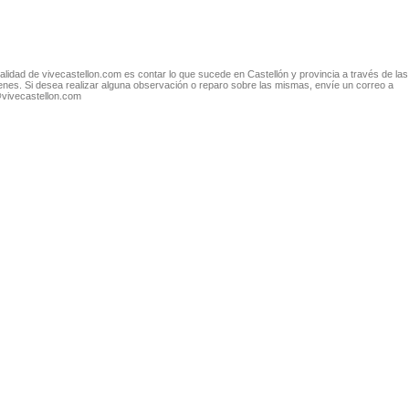
nalidad de vivecastellon.com es contar lo que sucede en Castellón y provincia a través de las
nes. Si desea realizar alguna observación o reparo sobre las mismas, envíe un correo a
@vivecastellon.com