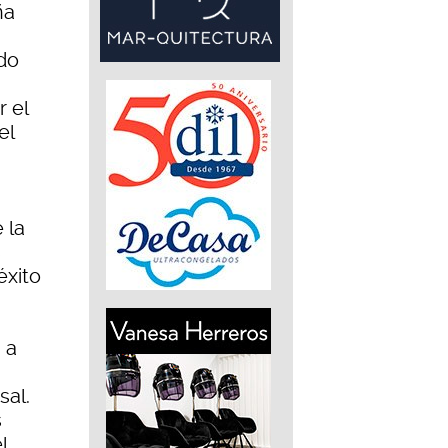
ña
ado
r el
el
 la
s
éxito
 a
sal.
s
l