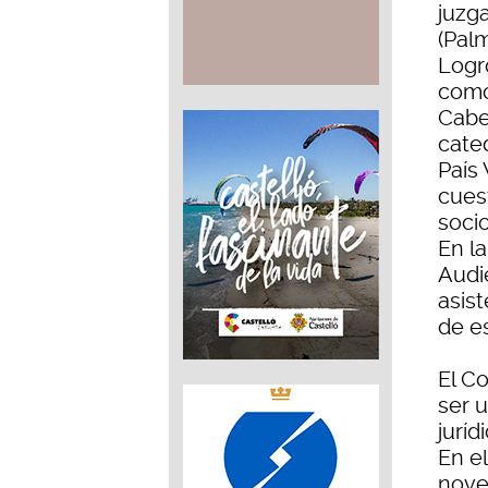
juzg
(Palm
Logr
como
Cabe
cate
País
cues
socio
En l
Audi
asis
de e
El C
ser u
jurí
En e
nove