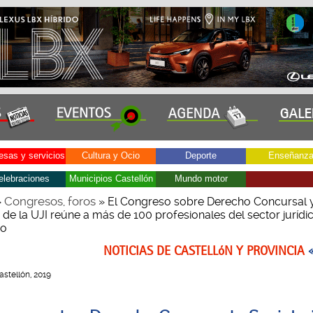
sas y servicios
Cultura y Ocio
Deporte
Enseñanz
elebraciones
Municipios Castellón
Mundo motor
Congresos, foros
»
» El Congreso sobre Derecho Concursal 
 de la UJI reúne a más de 100 profesionales del sector jurídi
co
NOTICIAS DE CASTELLóN Y PROVINCIA
Castellón, 2019