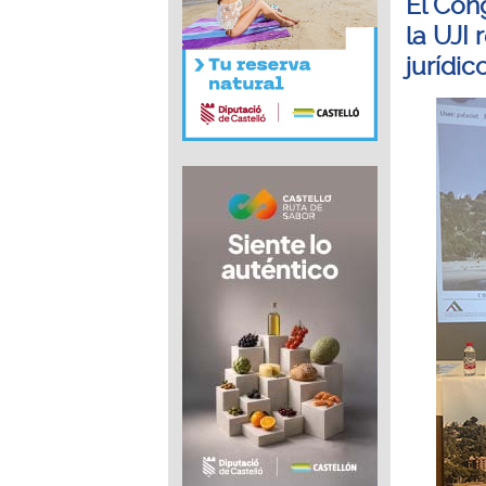
El Con
la UJI
jurídi