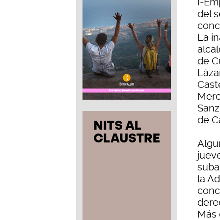
I-Em
del 
conc
La i
alca
de Cu
Lázar
Cast
Merc
Sanz
de C
Algu
jueve
subas
la Ad
conc
dere
Más 