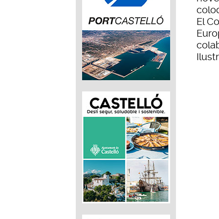
colo
El C
Euro
cola
Ilus