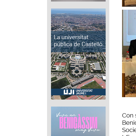
Con 
Beni
Soci