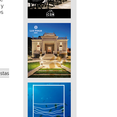
 y
es
estas