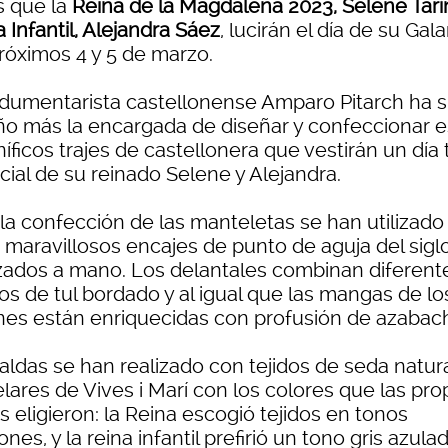
s que la
Reina de la Magdalena 2023, Selene Tarí
 Infantil, Alejandra Sáez
, lucirán el día de su Gala
próximos 4 y 5 de marzo.
ndumentarista castellonense Amparo Pitarch ha s
ño más la encargada de diseñar y confeccionar e
ficos trajes de castellonera que vestirán un día 
cial de su reinado Selene y Alejandra.
 la confección de las manteletas se han utilizado
 maravillosos encajes de punto de aguja del sigl
izados a mano. Los delantales combinan diferent
os de tul bordado y al igual que las mangas de lo
nes están enriquecidas con profusión de azabac
aldas se han realizado con tejidos de seda natur
elares de Vives i Marí con los colores que las pro
s eligieron: la Reina escogió tejidos en tonos
nes, y la reina infantil prefirió un tono gris azulad