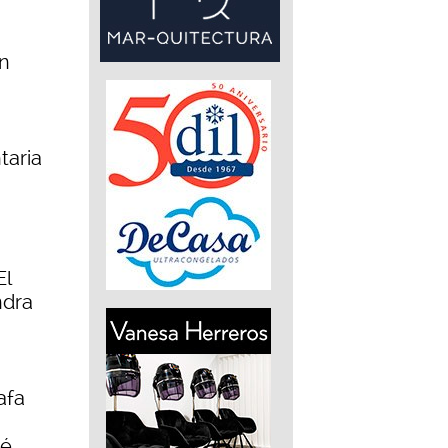
an
taria
El
ndra
afa
sé