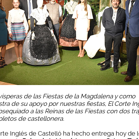
 vísperas de las Fiestas de la Magdalena y como
tra de su apoyo por nuestras fiestas, El Corte In
bsequiado a las Reinas de las Fiestas con dos tra
letos de castellonera.
orte Inglés de Castelló ha hecho entrega hoy de 