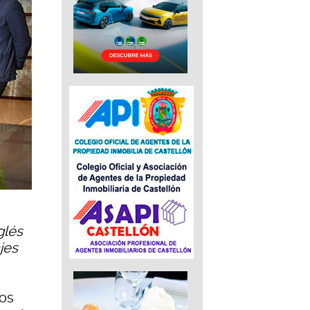
glés
jes
los