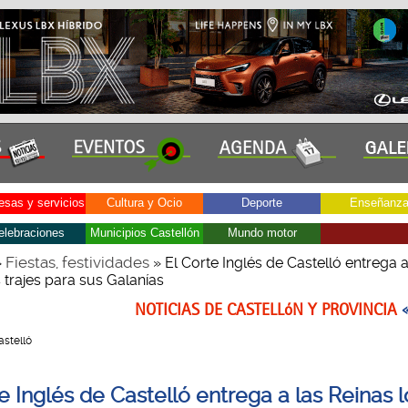
sas y servicios
Cultura y Ocio
Deporte
Enseñanz
elebraciones
Municipios Castellón
Mundo motor
Fiestas, festividades
»
» El Corte Inglés de Castelló entrega a
 trajes para sus Galanías
NOTICIAS DE CASTELLóN Y PROVINCIA
Castelló
e Inglés de Castelló entrega a las Reinas l