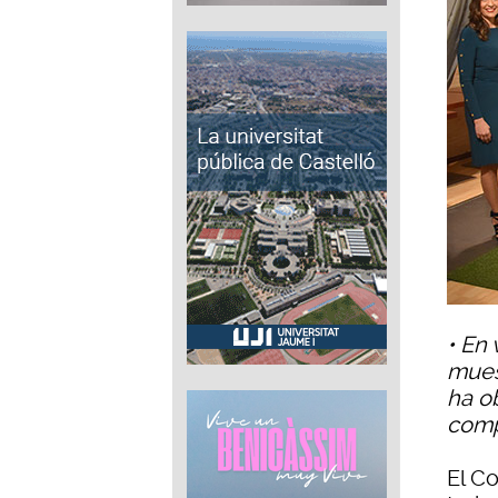
• En
mues
ha o
comp
El C