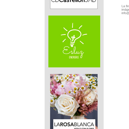
La fi
imáge
info