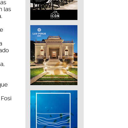
las
n las
.
de
a
iado
a,
que
 Fosi