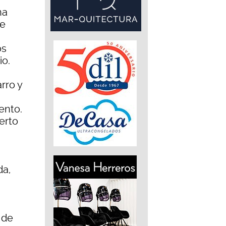
na
de
os
io.
rro y
ento.
erto
da,
 de