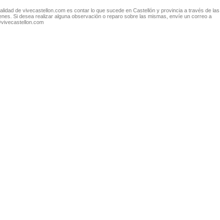
nalidad de vivecastellon.com es contar lo que sucede en Castellón y provincia a través de las
nes. Si desea realizar alguna observación o reparo sobre las mismas, envíe un correo a
@vivecastellon.com