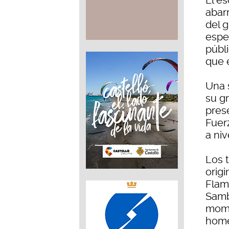
El e
abar
del g
espe
públ
que 
Una 
su g
pres
Fuerz
a niv
Los 
origi
Flam
Samb
mome
home