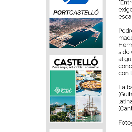
"Ent
exige
esca
Pedr
made
Herm
sido
al gu
conc
con 
La b
(Guit
latin
(Cant
Fotog