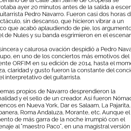
scenario de la Calle San Jaime de Oropesa se
rotaba ayer 20 minutos antes de la salida a esce
uitarrista Pedro Navarro. Fueron casi dos horas 
ctáculo, sin descanso, que hicieron vibrar a un
ico que acabó aplaudiendo de pie, los argument
el de Nules y su banda esgrimieron en el escenar
sincera y calurosa ovación despidió a Pedro Nava
rupo, en uno de los conciertos más emotivos del
ente ORFIM en su edición de 2014, hasta el mom
a, claridad y gusto fueron la constante del conci
el interpretativo del guitarrista.
temas propios de Navarro desprendieron la
nalidad y el sello de un creador. Así fueron Nóma
encos en Nueva York, Dar es Salaam, La Pajarita,
anera, Roma Andaluza, Morante, etc. Aunque el
nto de más garra de la noche irrumpió con el
naje al "maestro Paco", en una magistral versión