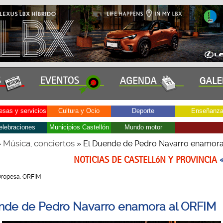
sas y servicios
Cultura y Ocio
Deporte
Enseñanz
elebraciones
Municipios Castellón
Mundo motor
Música, conciertos
»
» El Duende de Pedro Navarro enamora
NOTICIAS DE CASTELLóN Y PROVINCIA
 Oropesa. ORFIM
nde de Pedro Navarro enamora al ORFIM