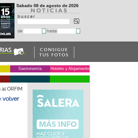
Sabado 08 de agosto de 2026
b u s c a r
de
hasta
a
Gastronomía
Hoteles y Alojamiento
 al ORFIM
« volver