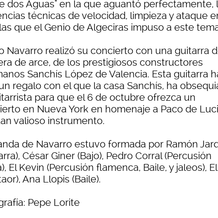
re dos Aguas" en la que aguantó perfectamente, 
ncias técnicas de velocidad, limpieza y ataque e
las que el Genio de Algeciras impuso a este tema
o Navarro realizó su concierto con una guitarra 
ra de arce, de los prestigiosos constructores
anos Sanchís López de Valencia. Esta guitarra h
 un regalo con el que la casa Sanchís, ha obsequ
itarrista para que el 6 de octubre ofrezca un
ierto en Nueva York en homenaje a Paco de Luci
tan valioso instrumento.
anda de Navarro estuvo formada por Ramón Jar
arra), César Giner (Bajo), Pedro Corral (Percusión
a), El Kevin (Percusión flamenca, Baile, y jaleos), El
aor), Ana Llopis (Baile).
rafía: Pepe Lorite