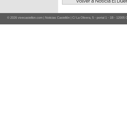
Volver a Noticia El D
© 2026 vivecastellon.com | Noticias Castellón | C/ La Olivera, 5 - portal 1 - 1B - 12005 