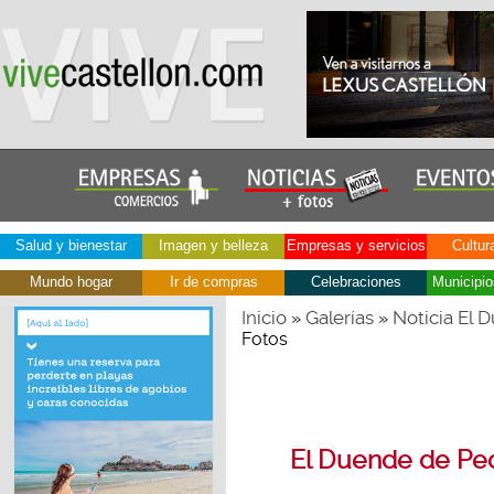
Salud y bienestar
Imagen y belleza
Empresas y servicios
Cultur
Mundo hogar
Ir de compras
Celebraciones
Municipio
Inicio
Galerías
Noticia El
»
»
Fotos
El Duende de Pe