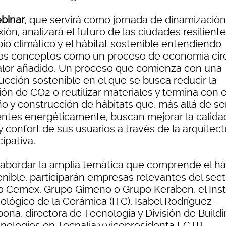
binar
, que servirá como jornada de dinamización
xión, analizará el futuro de las ciudades resiliente
io climático y el hábitat sostenible entendiendo
s conceptos como un proceso de economía circ
alor añadido. Un proceso que comienza con una
ucción sostenible en el que se busca reducir la
ón de CO2 o reutilizar materiales y termina con e
ño y construcción de hábitats que, más allá de se
ientes energéticamente, buscan mejorar la calida
y confort de sus usuarios a través de la arquitec
cipativa.
 abordar la amplia temática que comprende el há
enible, participarán empresas relevantes del sect
 Cemex, Grupo Gimeno o Grupo Keraben, el Inst
ológico de la Cerámica (ITC), Isabel Rodríguez-
ona, directora de Tecnología y División de Build
nologies en Tecnalia y vicepresidenta ECTP