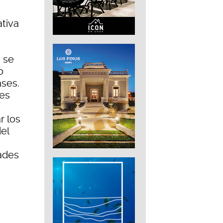
ativa
, se
o
ases.
nes
r los
el
ades