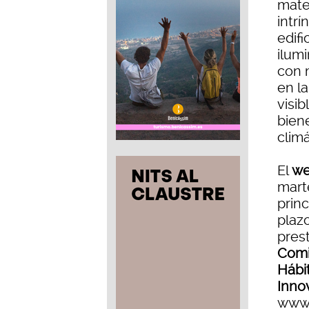
mate
intrí
edifi
ilum
con 
en l
visib
bien
climá
El
we
mart
princ
plazo
pres
Comi
Hábi
Inno
www.