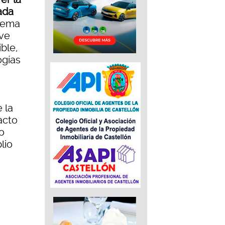
ada
tema
ave
ble,
ogías
 la
acto
o
lio
a