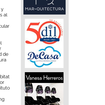
 y
s al
ular
l
r
d de
tura
bitat
or
ituto
ing