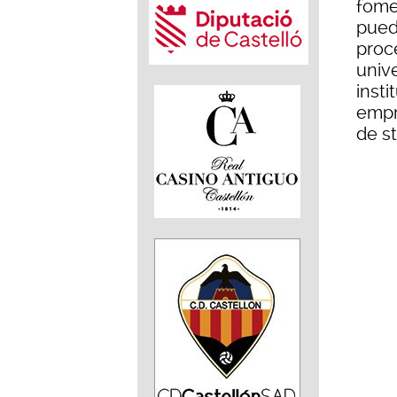
fome
pued
proc
unive
inst
empr
de st