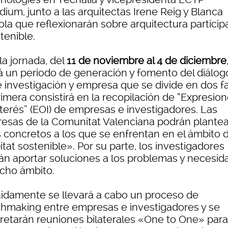
dium, junto a las arquitectas Irene Reig y Blanca
la que reflexionarán sobre arquitectura particip
tenible.
la jornada, del
11 de noviembre al 4 de diciembre
rá un periodo de generación y fomento del diálog
e investigación y empresa que se divide en dos f
imera consistirá en la recopilación de “Expresio
nterés” (EOI) de empresas e investigadores. Las
esas de la Comunitat Valenciana podrán plantea
s concretos a los que se enfrentan en el ámbito d
tat sostenible». Por su parte, los investigadores
án aportar soluciones a los problemas y necesid
icho ámbito.
idamente se llevará a cabo un proceso de
hmaking entre empresas e investigadores y se
retarán reuniones bilaterales «One to One» para