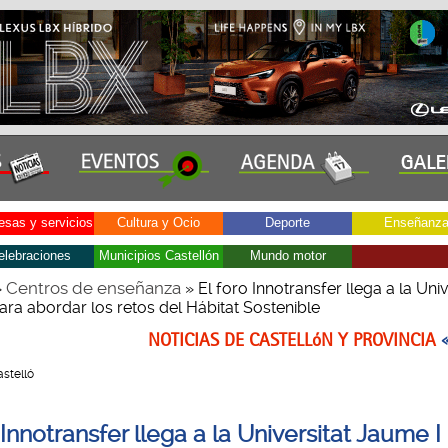
sas y servicios
Cultura y Ocio
Deporte
Enseñanz
elebraciones
Municipios Castellón
Mundo motor
Centros de enseñanza
»
» El foro Innotransfer llega a la Univ
ara abordar los retos del Hábitat Sostenible
NOTICIAS DE CASTELLóN Y PROVINCIA
astelló
 Innotransfer llega a la Universitat Jaume I