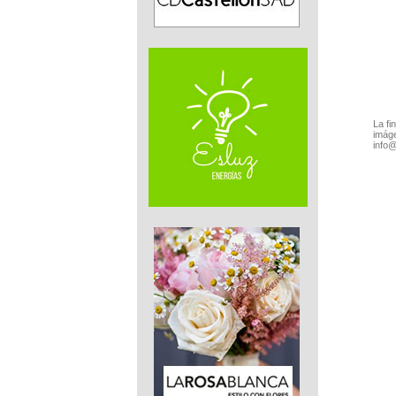
La fi
imáge
info