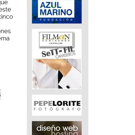
que
este
cinco
ones
tema
s