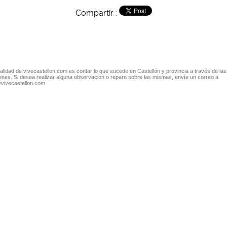
Compartir :
nalidad de vivecastellon.com es contar lo que sucede en Castellón y provincia a través de las
nes. Si desea realizar alguna observación o reparo sobre las mismas, envíe un correo a
@vivecastellon.com