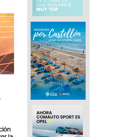
r
ción
er la