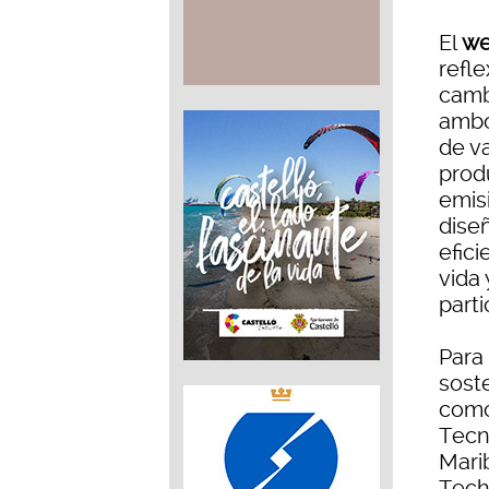
El
we
refle
camb
ambo
de v
prod
emisi
dise
efic
vida 
parti
Para
sost
como
Tecn
Marib
Tech