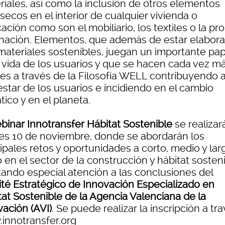
riales, así como la inclusión de otros elementos
nsecos en el interior de cualquier vivienda o
cación como son el mobiliario, los textiles o la pro
inación. Elementos, que además de estar elabor
materiales sostenibles, juegan un importante pap
a vida de los usuarios y que se hacen cada vez m
les a través de la Filosofía WELL contribuyendo a
estar de los usuarios e incidiendo en el cambio
tico y en el planeta.
binar Innotransfer Hábitat Sostenible
se realizará
es 10 de noviembre, donde se abordarán los
ipales retos y oportunidades a corto, medio y lar
 en el sector de la construcción y hábitat sosten
tando especial atención a las conclusiones del
té Estratégico de Innovación Especializado en
tat Sostenible de la Agencia Valenciana de la
vación (AVI)
. Se puede realizar la inscripción a tr
innotransfer.org