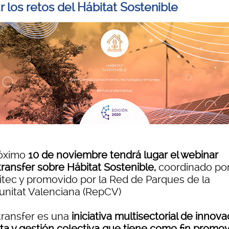
 los retos del Hábitat Sostenible
róximo
10 de noviembre tendrá lugar el webinar
transfer sobre Hábitat Sostenible,
coordinado po
itec y promovido por la Red de Parques de la
nitat Valenciana (RepCV)
transfer es una
iniciativa multisectorial de innova
rta y gestión colectiva que tiene como fin promov