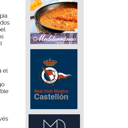
pia
ados
el
ás
l
 el
go
ible
avés