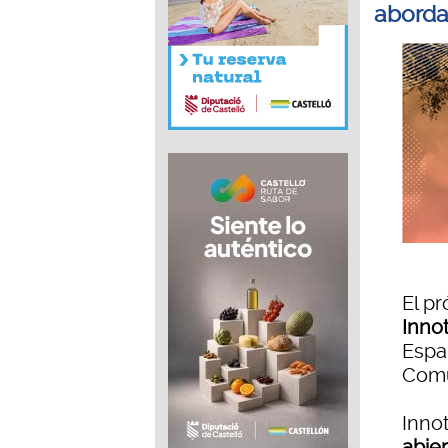
abordar
El p
Inno
Espa
Comu
Inno
abie