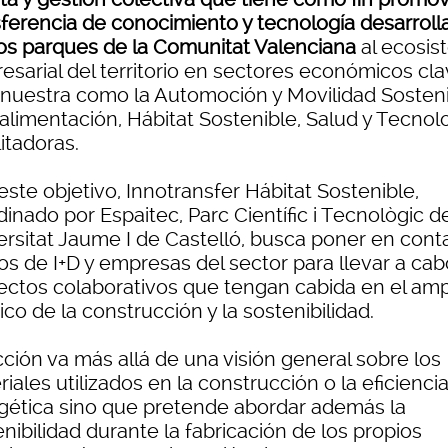
sferencia de conocimiento y tecnología desarroll
los parques de la Comunitat Valenciana
al ecosis
esarial del territorio en sectores económicos cl
 nuestra como la Automoción y Movilidad Sosteni
alimentación, Hábitat Sostenible, Salud y Tecnol
itadoras.
ste objetivo, Innotransfer Hábitat Sostenible,
inado por Espaitec, Parc Científic i Tecnològic de
ersitat Jaume I de Castelló, busca poner en cont
os de I+D y empresas del sector para llevar a cab
ectos colaborativos que tengan cabida en el amp
co de la construcción y la sostenibilidad.
ción va más allá de una visión general sobre los
iales utilizados en la construcción o la eficienci
gética sino que pretende abordar además la
nibilidad durante la fabricación de los propios