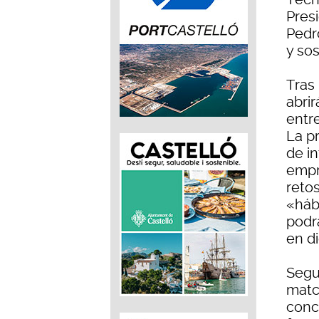
Presi
Pedro
y sos
Tras 
abri
entr
La pr
de i
empr
reto
«hábi
podr
en d
Segu
matc
conc