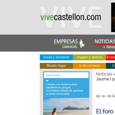
Salud y bienestar
Imagen y belleza
Empre
Mundo hogar
Ir de compras
C
Noticias
Jaume I p
03 - 11 - 20, C
El foro