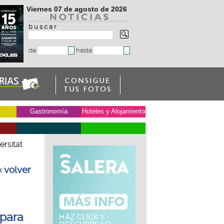
Viernes 07 de agosto de 2026
b u s c a r
de
hasta
a
Gastronomía
Hoteles y Alojamiento
ersitat
« volver
 para