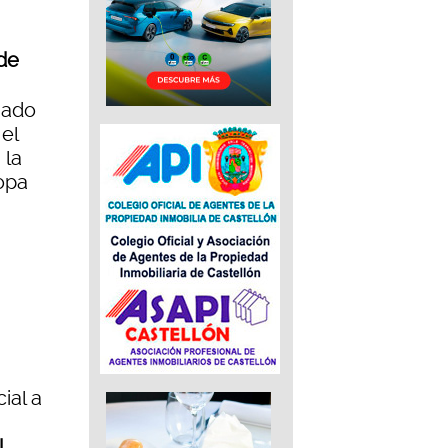
 de
iado
el
 la
opa
ial a
l