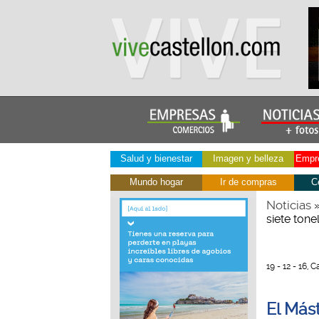
Salud y bienestar
Imagen y belleza
Empre
Mundo hogar
Ir de compras
C
Noticias
siete ton
19 - 12 - 16, 
El Mást