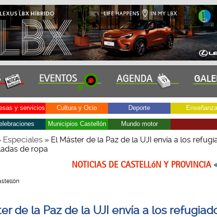
sas y servicios
Cultura y Ocio
Deporte
Enseñanz
elebraciones
Municipios Castellón
Mundo motor
Especiales
»
» El Máster de la Paz de la UJI envía a los refugi
eladas de ropa
NOTICIAS DE CASTELLóN Y PROVINCIA
Castellón
er de la Paz de la UJI envía a los refugiad