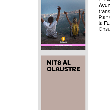
Ayun
trans
Plana
la
Fu
Onsur