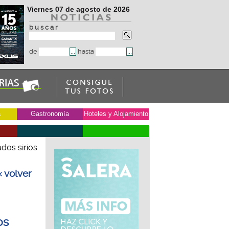
Viernes 07 de agosto de 2026
b u s c a r
de
hasta
a
Gastronomía
Hoteles y Alojamiento
ados sirios
« volver
os