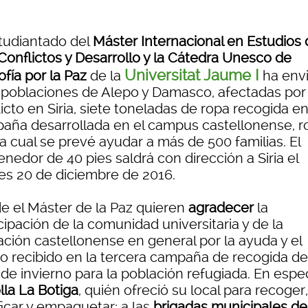
studiantado del
Máster Internacional en Estudios
 Conflictos y Desarrollo y la Cátedra Unesco de
Universitat Jaume I
ofía por la Paz
de la
ha env
s poblaciones de Alepo y Damasco, afectadas por 
icto en Siria, siete toneladas de ropa recogida en
aña desarrollada en el campus castellonense, r
a cual se prevé ayudar a más de 500 familias. El
nedor de 40 pies saldrá con dirección a Siria el
es 20 de diciembre de 2016.
e el Máster de la Paz quieren
agradecer
la
cipación de la comunidad universitaria y de la
ación castellonense en general por la ayuda y el
o recibido en la tercera campaña de recogida de
de invierno para la población refugiada. En espec
lla La Botiga
, quién ofreció su local para recoger,
ficar y empaquetar; a las
brigadas municipales de