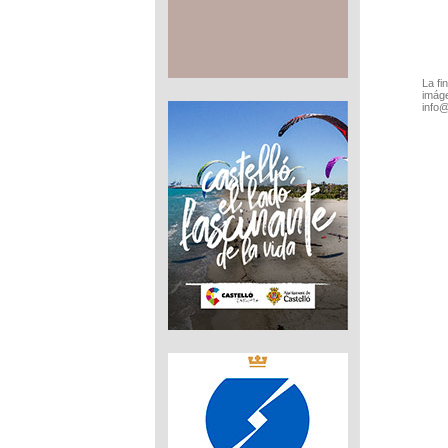
La fi
imáge
info