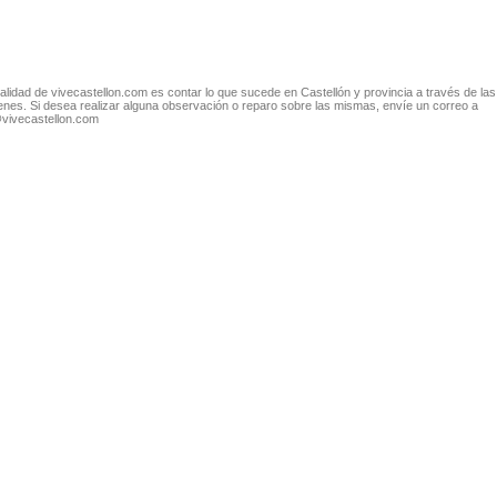
nalidad de vivecastellon.com es contar lo que sucede en Castellón y provincia a través de las
nes. Si desea realizar alguna observación o reparo sobre las mismas, envíe un correo a
@vivecastellon.com