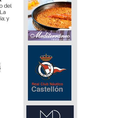
o del
 La
a; y
s