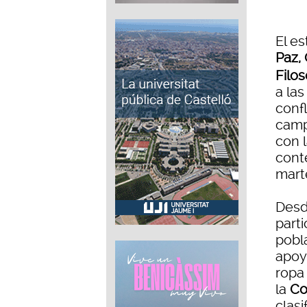
El e
Paz,
Filos
a la
confl
camp
con l
conte
mart
Desd
parti
pobl
apoy
ropa 
la
Co
clasi