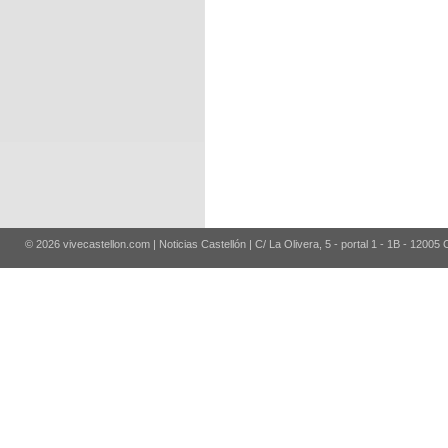
© 2026 vivecastellon.com | Noticias Castellón | C/ La Olivera, 5 - portal 1 - 1B - 12005 