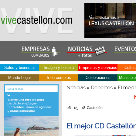
Salud y bienestar
Imagen y belleza
Empresas y servicios
Cultur
Mundo hogar
Ir de compras
Celebraciones
Municipio
Noticias
Deportes
»
» El mejor
06 - 05 - 18, Castellón
El mejor CD Castelló