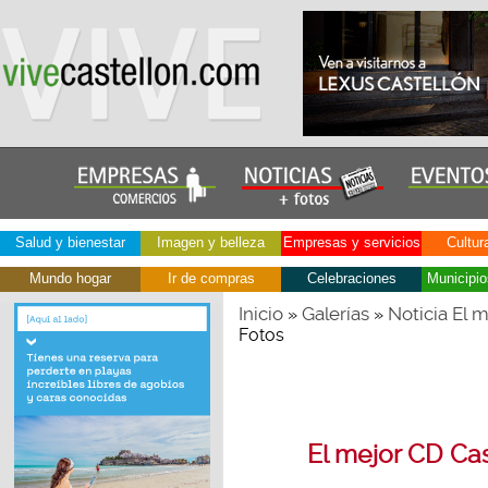
Salud y bienestar
Imagen y belleza
Empresas y servicios
Cultur
Mundo hogar
Ir de compras
Celebraciones
Municipio
Inicio
Galerías
Noticia El 
»
»
Fotos
El mejor CD Cas