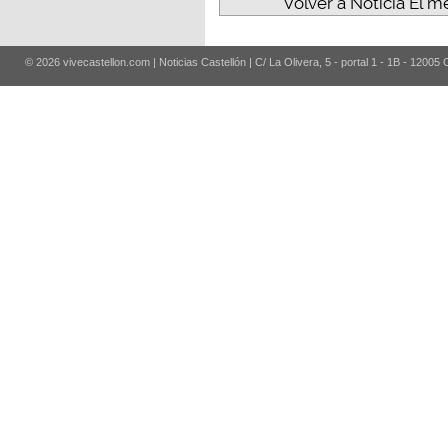
Volver a Noticia El m
© 2026 vivecastellon.com | Noticias Castellón | C/ La Olivera, 5 - portal 1 - 1B - 12005 