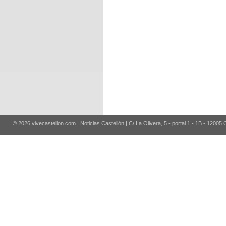
© 2026 vivecastellon.com | Noticias Castellón | C/ La Olivera, 5 - portal 1 - 1B - 12005 