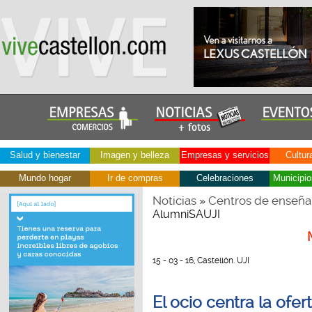
Salud y bienestar
Imagen y belleza
Empresas y servicios
Cultur
Mundo hogar
Ir de compras
Celebraciones
Municipio
Noticias
Centros de enseña
»
AlumniSAUJI
15 - 03 - 16, Castellón. UJI
El ocio centra la ofer