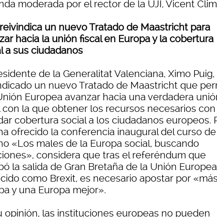
nda moderada por el rector de la UJI, Vicent Clim
 reivindica un nuevo Tratado de Maastricht para
ar hacia la unión fiscal en Europa y la cobertura
al a sus ciudadanos
esidente de la Generalitat Valenciana, Ximo Puig,
indicado un nuevo Tratado de Maastricht que per
 Unión Europea avanzar hacia una verdadera unió
l con la que obtener los recursos necesarios con
dar cobertura social a los ciudadanos europeos. P
ha ofrecido la conferencia inaugural del curso de
no «Los males de la Europa social, buscando
ciones», considera que tras el referéndum que
bó la salida de Gran Bretaña de la Unión Europea
cido como Brexit, es necesario apostar por «má
pa y una Europa mejor».
u opinión, las instituciones europeas no pueden