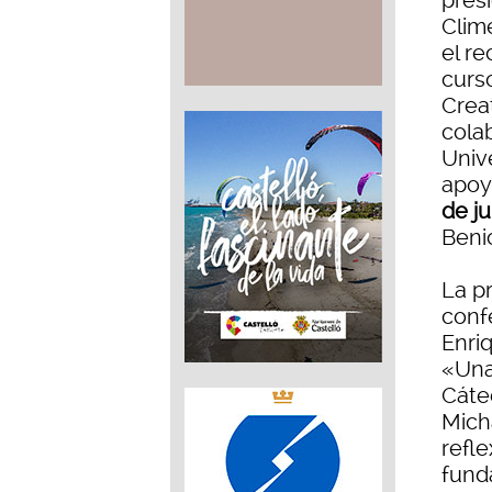
presi
Clime
el re
curs
Crea
cola
Unive
apoy
de ju
Beni
La p
conf
Enri
«Una 
Cáted
Micha
refl
fund