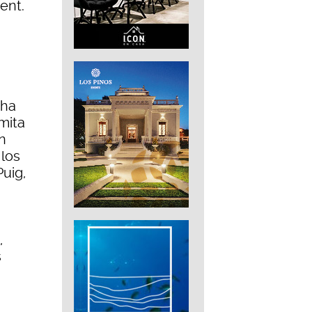
ent.
 ha
mita
n
 los
uig,
,
s