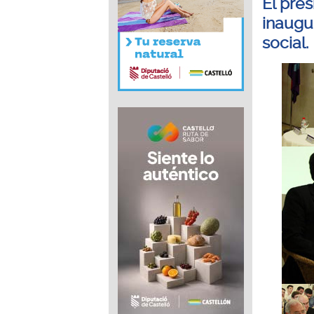
El pre
inaugu
social