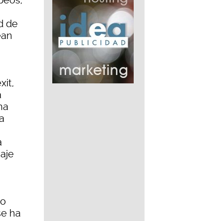
peos;
d de
ean
xit,
a
ha
a
a
aje
do
se ha