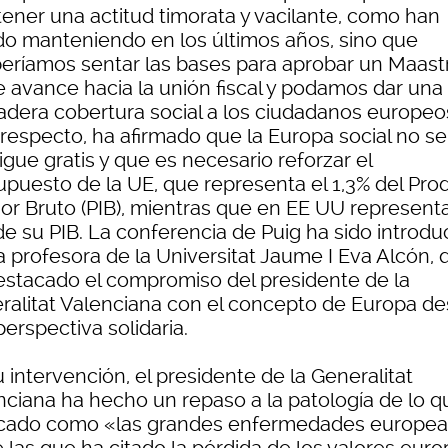
ener una actitud timorata y vacilante, como han
do manteniendo en los últimos años, sino que
eríamos sentar las bases para aprobar un Maastr
e avance hacia la unión fiscal y podamos dar una
adera cobertura social a los ciudadanos europeo
 respecto, ha afirmado que la Europa social no se
gue gratis y que es necesario reforzar el
upuesto de la UE, que representa el 1,3% del Pro
ior Bruto (PIB), mientras que en EE UU representa
de su PIB. La conferencia de Puig ha sido introdu
a profesora de la Universitat Jaume I Eva Alcón, 
estacado el compromiso del presidente de la
ralitat Valenciana con el concepto de Europa d
erspectiva solidaria.
 intervención, el presidente de la Generalitat
nciana ha hecho un repaso a la patología de lo q
ficado como «las grandes enfermedades europea