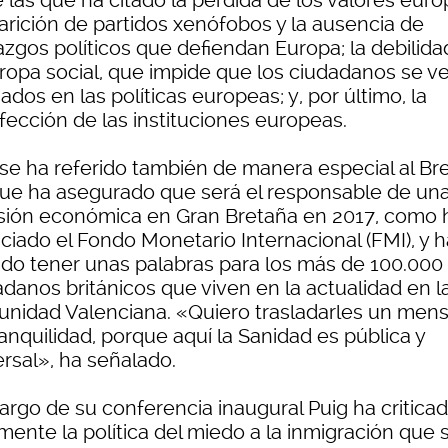
 las que ha citado la pérdida de los valores euro
parición de partidos xenófobos y la ausencia de
azgos políticos que defiendan Europa; la debilida
uropa social, que impide que los ciudadanos se v
jados en las políticas europeas; y, por último, la
fección de las instituciones europeas.
se ha referido también de manera especial al Bre
que ha asegurado que será el responsable de un
sión económica en Gran Bretaña en 2017, como 
ciado el Fondo Monetario Internacional (FMI), y h
ido tener unas palabras para los más de 100.000
adanos británicos que viven en la actualidad en l
nidad Valenciana. «Quiero trasladarles un mens
anquilidad, porque aquí la Sanidad es pública y
ersal», ha señalado.
largo de su conferencia inaugural Puig ha critica
mente la política del miedo a la inmigración que 