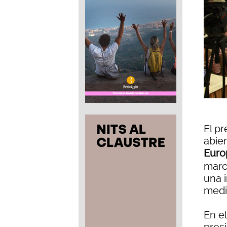
El pr
abie
Euro
marc
una 
medi
En e