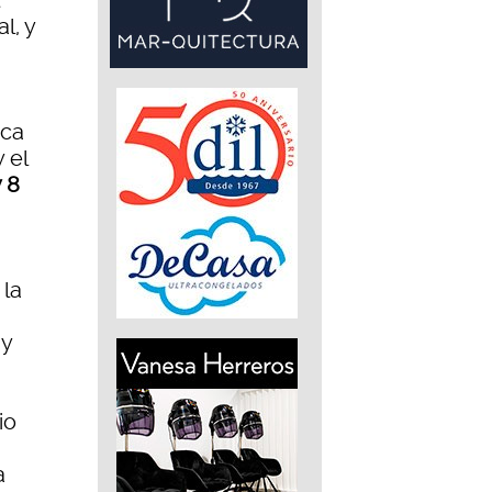
t
l, y
ica
 el
y 8
 la
 y
io
a