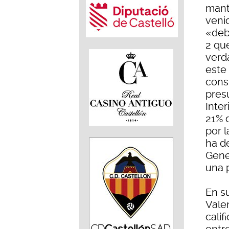
mant
veni
«deb
2 qu
verd
este
consi
pres
Inter
21% 
por l
ha d
Gene
una p
En su
Vale
cali