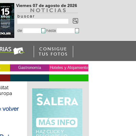
Viernes 07 de agosto de 2026
b u s c a r
de
hasta
a
Gastronomía
Hoteles y Alojamiento
itat
Europa
« volver