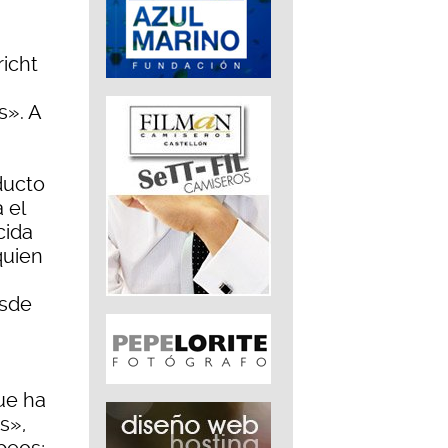
icht
s». A
ducto
 el
cida
quien
esde
ue ha
s»,