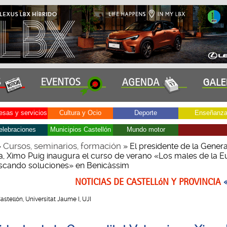
sas y servicios
Cultura y Ocio
Deporte
Enseñanz
elebraciones
Municipios Castellón
Mundo motor
Cursos, seminarios, formación
»
» El presidente de la General
a, Ximo Puig inaugura el curso de verano «Los males de la 
uscando soluciones» en Benicàssim
NOTICIAS DE CASTELLóN Y PROVINCIA
Castellón, Universitat Jaume I, UJI