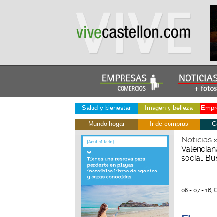
Salud y bienestar
Imagen y belleza
Empre
Mundo hogar
Ir de compras
C
Noticias
Valencian
social. B
06 - 07 - 16, 