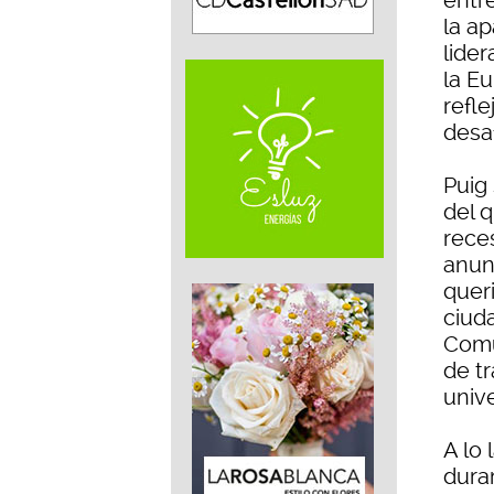
entre
la a
lider
la E
refle
desa
Puig 
del 
rece
anun
quer
ciud
Comu
de tr
univ
A lo 
dura