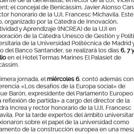
dente de la Generalitat, el rector de la UJI, Vicen
nt; el concejal de Benicàssim, Javier Alonso Cana
ctor honorario de la UJI, Francesc Michavila. Este
o, organizado por la Cátedra de Innovación,
tividad y Aprendizaje (INCREA) de la UJI en
boración de la Cátedra Unesco de Gestión y Polít
rsitaria de la Universidad Politécnica de Madrid y
o del Banco Santander, se realizará los días
6, 7 
lio
en el Hotel Termas Marines El Palasiet de
càssim.
rimera jornada, el
miércoles 6
, contó además con
erencia «Los desafíos de la Europa social» de
que Barón, expresidente del Parlamento Europeo
reflexión de partida» a cargo del director de la
ra Increa y rector honorario de la UJI, Francesc
vila. Por la tarde expertos del ámbito universitar
exionaron sobre el papel de la universidad como
amento de la construcción europea en una mes