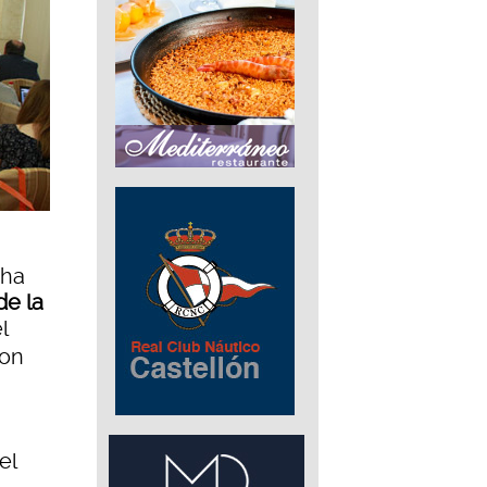
 ha
de la
l
on
el