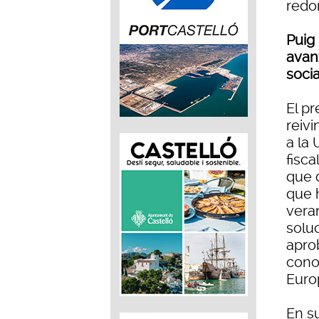
redo
Puig
avanz
soci
El pr
reiv
a la
fisca
que 
que 
vera
solu
apro
cono
Euro
En s