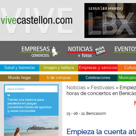
Salud y bienestar
Imagen y belleza
Empresas y servicios
Cultur
Mundo hogar
Ir de compras
Celebraciones
Municipio
Noticias
Festivales
»
» Empieza
horas de conciertos en Benicà
23 - 06 - 22, Benicàssim
Empieza la cuenta at