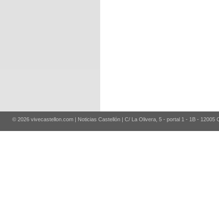
© 2026 vivecastellon.com | Noticias Castellón | C/ La Olivera, 5 - portal 1 - 1B - 12005 