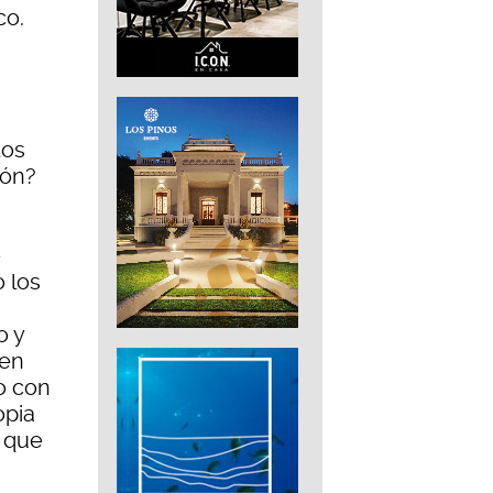
co.
tos
lón?
e
 los
o y
 en
o con
opia
o que