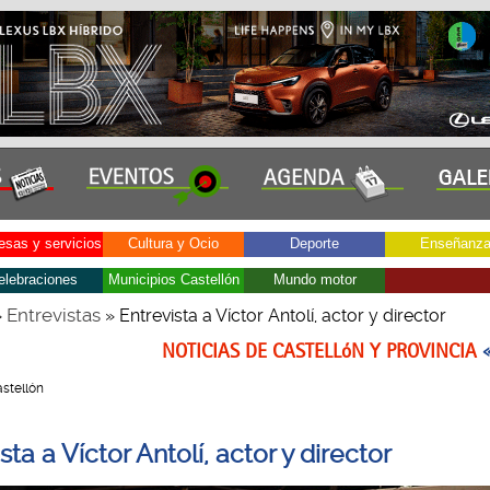
sas y servicios
Cultura y Ocio
Deporte
Enseñanz
elebraciones
Municipios Castellón
Mundo motor
Entrevistas
»
» Entrevista a Víctor Antolí, actor y director
NOTICIAS DE CASTELLóN Y PROVINCIA
Castellón
sta a Víctor Antolí, actor y director