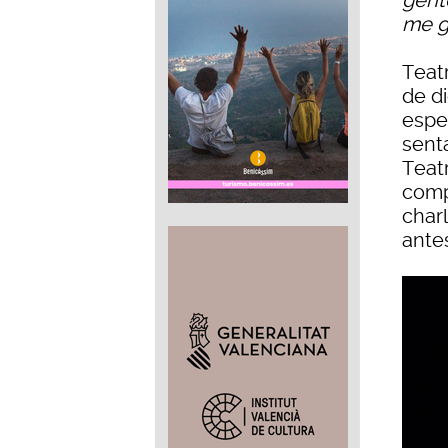
gente
me g
Teatr
de di
espe
senta
Teatr
compa
char
ante