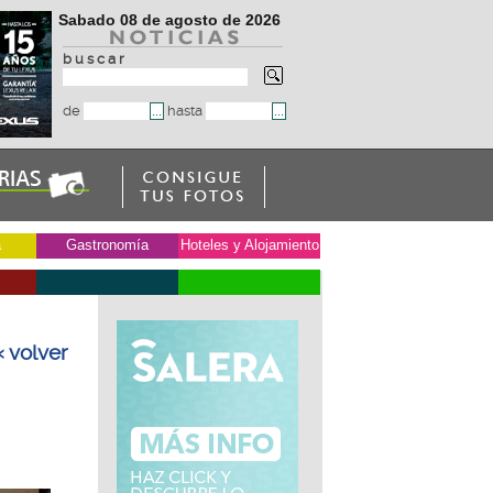
Sabado 08 de agosto de 2026
b u s c a r
de
hasta
a
Gastronomía
Hoteles y Alojamiento
« volver