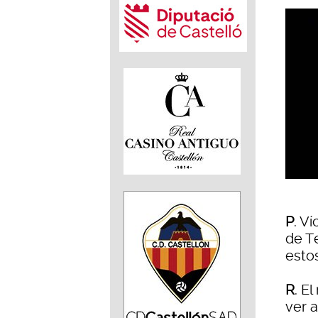
P
. V
de T
estos
R
. E
ver 