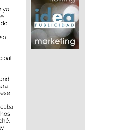
.
e yo
de
ado
y
so
cipal
drid
ara
 ese
ucaba
chos
ché,
uy