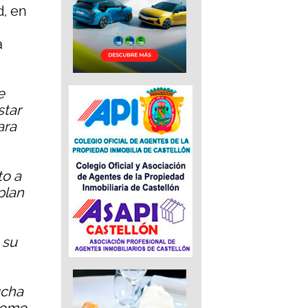
d, en
a
e
star
ara
to a
plan
 su
ucha