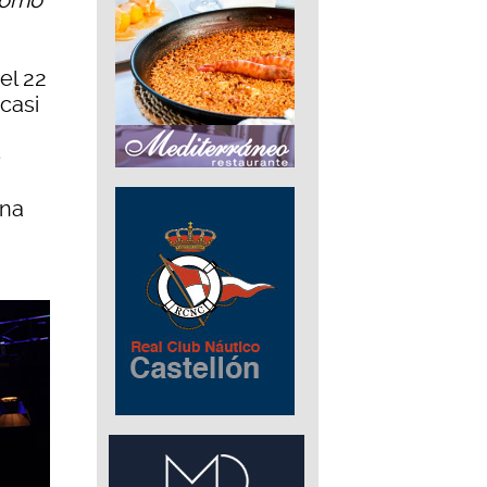
 como
el 22
casi
e
una