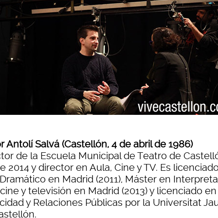
r Antolí Salvá (Castellón, 4 de abril de 1986)
ctor de la Escuela Municipal de Teatro de Castell
 2014 y director en Aula, Cine y TV. Es licenciad
 Dramático en Madrid (2011), Máster en Interpret
cine y televisión en Madrid (2013) y licenciado en
cidad y Relaciones Públicas por la Universitat Ja
astellón.