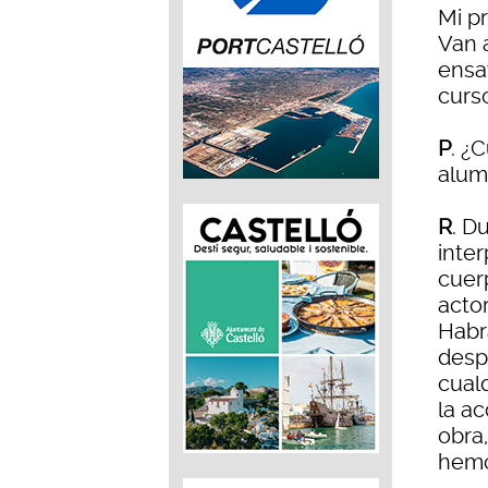
Mi p
Van 
ensay
curso
P
. ¿
alum
R
. D
inter
cuer
acto
Habr
desp
cual
la ac
obra,
hemo