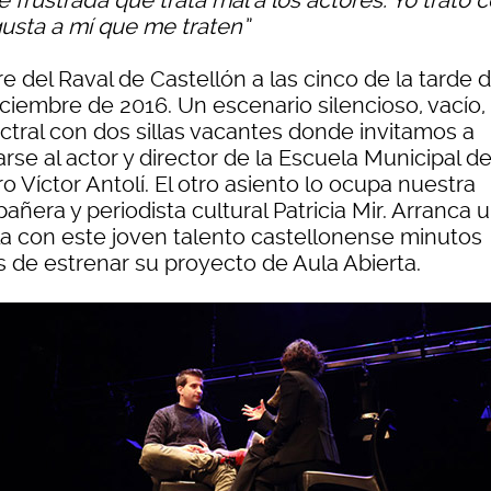
 frustrada que trata mal a los actores. Yo trato
usta a mí que me traten”
e del Raval de Castellón a las cinco de la tarde d
ciembre de 2016. Un escenario silencioso, vacío, 
ctral con dos sillas vacantes donde invitamos a
rse al actor y director de la Escuela Municipal d
o Víctor Antolí. El otro asiento lo ocupa nuestra
ñera y periodista cultural Patricia Mir. Arranca 
la con este joven talento castellonense minutos
s de estrenar su proyecto de Aula Abierta.