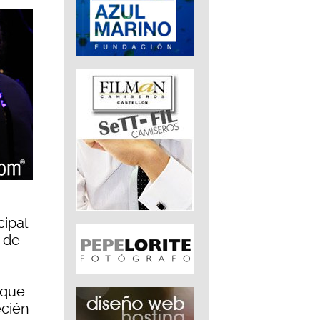
cipal
 de
 que
ecién