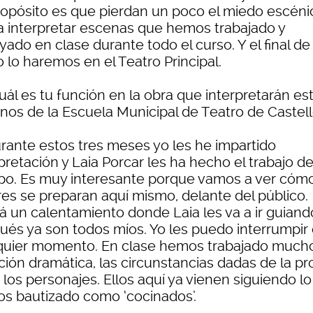
ropósito es que pierdan un poco el miedo escéni
a interpretar escenas que hemos trabajado y
ado en clase durante todo el curso. Y el final de
 lo haremos en el Teatro Principal.
Cuál es tu función en la obra que interpretarán es
nos de la Escuela Municipal de Teatro de Castel
urante estos tres meses yo les he impartido
pretación y Laia Porcar les ha hecho el trabajo d
po. Es muy interesante porque vamos a ver cómo
res se preparan aquí mismo, delante del público.
á un calentamiento donde Laia les va a ir guiand
ués ya son todos míos. Yo les puedo interrumpir
quier momento. En clase hemos trabajado much
ción dramática, las circunstancias dadas de la pr
 los personajes. Ellos aquí ya vienen siguiendo l
s bautizado como ‘cocinados’.