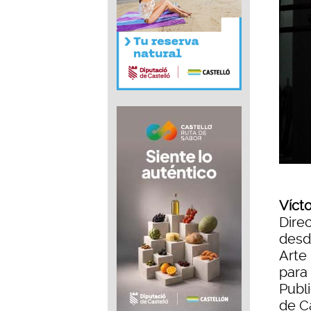
Vícto
Dire
desde
Arte
para 
Publi
de C