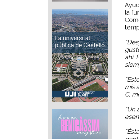
Ayud
la fu
Como
temp
“Des
gust
ahí.
siem
“Este
mis 
C, m
“Un 
esenc
“Ést