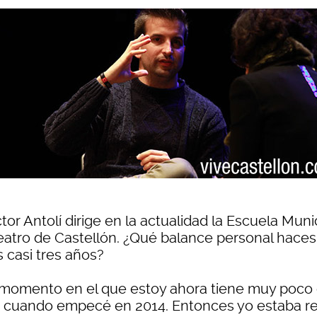
íctor Antolí dirige en la actualidad la Escuela Muni
eatro de Castellón. ¿Qué balance personal haces
 casi tres años?
l momento en el que estoy ahora tiene muy poco
a cuando empecé en 2014. Entonces yo estaba r