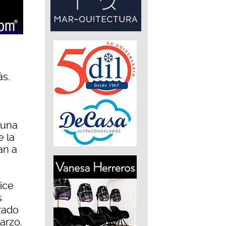
ás.
 una
e la
an a
ice
s
zado
arzo.