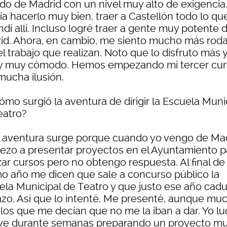
ado de Madrid con un nivel muy alto de exigencia
ía hacerlo muy bien, traer a Castellón todo lo qu
dí allí. Incluso logré traer a gente muy potente 
id. Ahora, en cambio, me siento mucho más rod
l trabajo que realizan. Noto que lo disfruto más 
y muy cómodo. Hemos empezando mi tercer cur
mucha ilusión.
Cómo surgió la aventura de dirigir la Escuela Muni
eatro?
a aventura surge porque cuando yo vengo de Ma
ezo a presentar proyectos en el Ayuntamiento p
zar cursos pero no obtengo respuesta. Al final de
o año me dicen que sale a concurso público la
ela Municipal de Teatro y que justo ese año cad
lazo. Así que lo intenté. Me presenté, aunque mu
 los que me decían que no me la iban a dar. Yo lu
ve durante semanas preparando un proyecto m