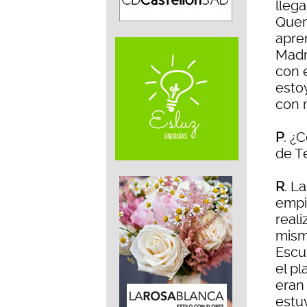
lleg
Quer
apren
Madr
con e
esto
con 
P
. ¿
de T
R
. L
empi
reali
mism
Escu
el p
eran
estu