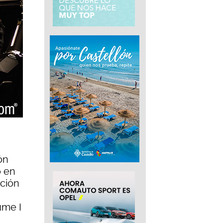
ón
o en
ación
ume I