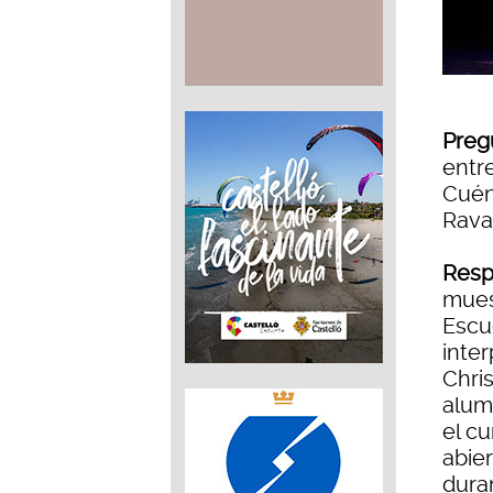
Preg
entr
Cuén
Raval
Resp
mues
Escu
inte
Chris
alum
el c
abie
dura